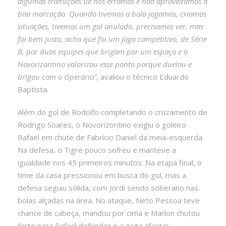
algumas transições ue nós erramos e não aproveitamos a
boa marcação. Quando tivemos a bola jogamos, criamos
situações, tivemos um gol anulado, precisamos ver, mas
foi bem justo, acho que foi um jogo competitivo, de Série
B, por duas equipes que brigam por um espaço e o
Novorizontino valorizou esse ponto porque duelou e
brigou com o Operário”
, avaliou o técnico Eduardo
Baptista.
Além do gol de Rodolfo completando o cruzamento de
Rodrigo Soares, o Novorizontino exigiu o goleiro
Rafael em chute de Fabrício Daniel da meia-esquerda.
Na defesa, o Tigre pouco sofreu e manteve a
igualdade nos 45 primeiros minutos. Na etapa final, o
time da casa pressionou em busca do gol, mas a
defesa seguiu sólida, com Jordi sendo soberano nas
bolas alçadas na área. No ataque, Neto Pessoa teve
chance de cabeça, mandou por cima e Marlon chutou
forte para Rafael defender e a zaga afastar.