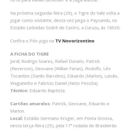
Na próxima segunda-feira (29), o Tigre do Vale volta a
jogar como visitante, desta vez pega o Paysandu, no
Estádio Leônidas Sodré de Castro, a Curuzu, às 18h30.
Confira o Pós-jogo na
TV Novorizontino
A FICHA DO TIGRE
Jordi; Rodrigo Soares, Rafael Donato, Patrick
(Reverson), Geovane (Willian Farias), Rodolfo, Léo
Tocantins (Danilo Barcelos), Eduardo (Marlon), Luisão,
Waguininho e Fabrício Daniel (Neto Pessôa).
Técnico:
Eduardo Baptista.
Cartões amarelos:
Patrick, Geovane, Eduardo e
Marlon.
Local:
Estádio Germano Krüger, em Ponta Grossa,
nesta terça-feira (23), pela 17ª rodada do Brasileirão