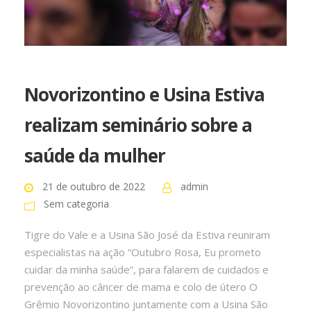
Novorizontino e Usina Estiva
realizam seminário sobre a
saúde da mulher
21 de outubro de 2022
admin
Sem categoria
Tigre do Vale e a Usina São José da Estiva reuniram
especialistas na ação “Outubro Rosa, Eu prometo
cuidar da minha saúde”, para falarem de cuidados e
prevenção ao câncer de mama e colo de útero O
Grêmio Novorizontino juntamente com a Usina São