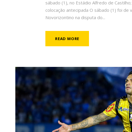
sábado (1), no Estádio Alfredo de Castilho;
colocação antecipada O sábado (1) foi de v
Novorizontino na disputa do...
READ MORE