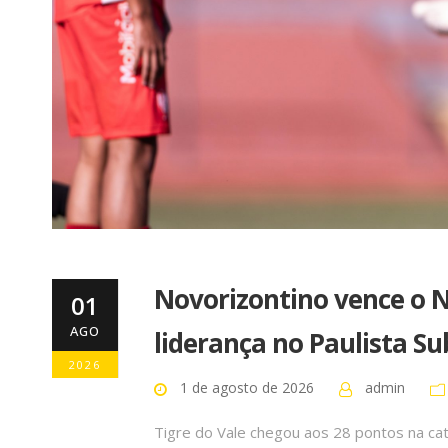
Novorizontino vence o 
01
AGO
liderança no Paulista Su
2026
1 de agosto de 2026
admin
Tigre do Vale chegou aos 28 pontos na cat