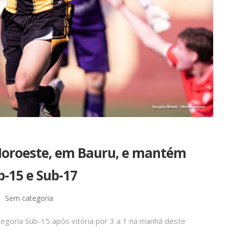
Noroeste, em Bauru, e mantém
b-15 e Sub-17
Sem categoria
egoria Sub-15 após vitória por 3 a 1 na manhã deste