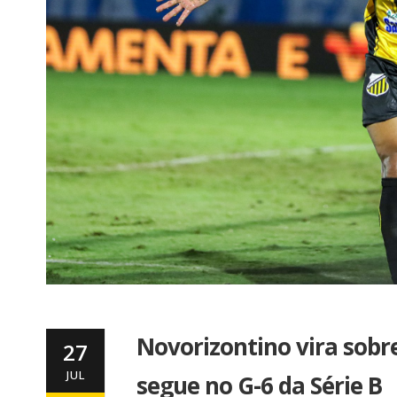
Novorizontino vira sobre
27
JUL
segue no G-6 da Série B