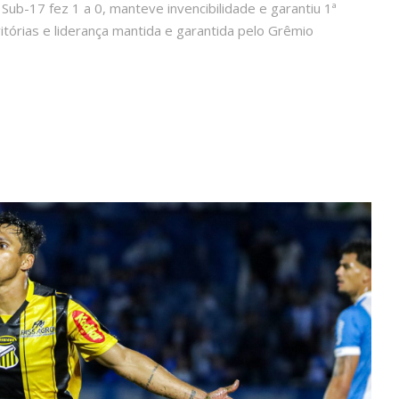
 Sub-17 fez 1 a 0, manteve invencibilidade e garantiu 1ª
itórias e liderança mantida e garantida pelo Grêmio