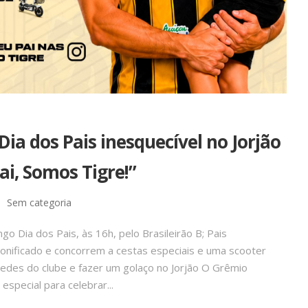
ia dos Pais inesquecível no Jorjão
ai, Somos Tigre!”
Sem categoria
o Dia dos Pais, às 16h, pelo Brasileirão B; Pais
onificado e concorrem a cestas especiais e uma scooter
 redes do clube e fazer um golaço no Jorjão O Grêmio
special para celebrar...