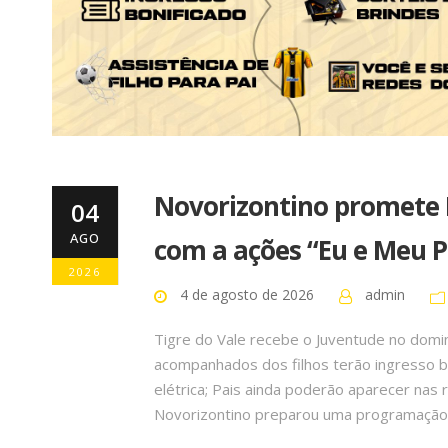
Novorizontino promete D
04
AGO
com a ações “Eu e Meu P
2026
4 de agosto de 2026
admin
Tigre do Vale recebe o Juventude no doming
acompanhados dos filhos terão ingresso b
elétrica; Pais ainda poderão aparecer nas
Novorizontino preparou uma programação e