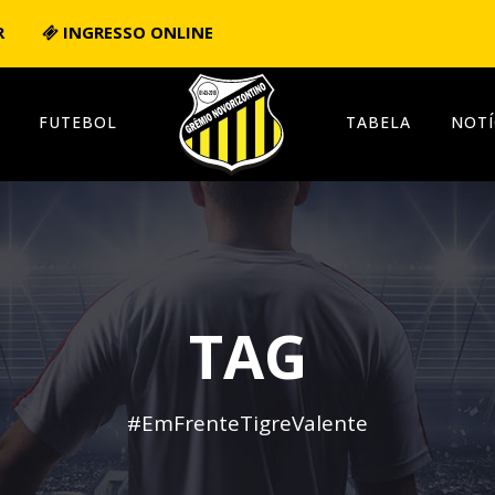
R
INGRESSO ONLINE
FUTEBOL
TABELA
NOTÍ
TAG
#EmFrenteTigreValente