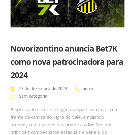
Novorizontino anuncia Bet7K
como nova patrocinadora para
2024
27 de dezembro de 2023
admin
Sem categoria
Empresa do setor betting estampará sua marca na
frente da camisa do Tigre do Vale, ampliando
presença em equipes das primeiras divisões dos
principais campeonatos estaduais e Série B do