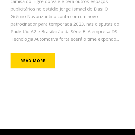
camisa do Tigre do Vale e terá outros espaços
publicitários no estádio Jorge Ismael de Biasi O
Grêmio Novorizontino conta com um novo
patrocinador para temporada 2023, nas disputas do
Paulistão A2 e Brasileirão da Série B. A empresa DS
Tecnologia Automotiva fortalecerá o time expondo...
READ MORE