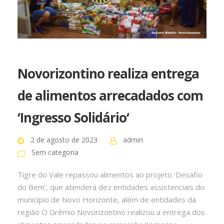
Novorizontino realiza entrega
de alimentos arrecadados com
‘Ingresso Solidário‘
2 de agosto de 2023
admin
Sem categoria
Tigre do Vale repassou alimentos ao projeto ‘Desafio
do Bem’, que atenderá dez entidades assistenciais do
município de Novo Horizonte, além de entidades da
região O Grêmio Novorizontino realizou a entrega dos