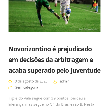
Novorizontino é prejudicado
em decisões da arbitragem e
acaba superado pelo Juventude
3 de agosto de 2023
admin
Sem categoria
Tigre do Vale segue com 39 pontos, perdeu a
liderança, mas segue no G4 do Brasileirão B; Nesta