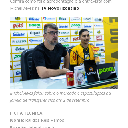
Confira como foi a apresentação e a entrevista com
Michel Alves na
TV Novorizontino
Michel Alves falou sobre o mercado e especulações na
janela de transferências até 2 de setembro
FICHA TÉCNICA
Nome:
Raí dos Reis Ramos
Posição:
lateral-direito