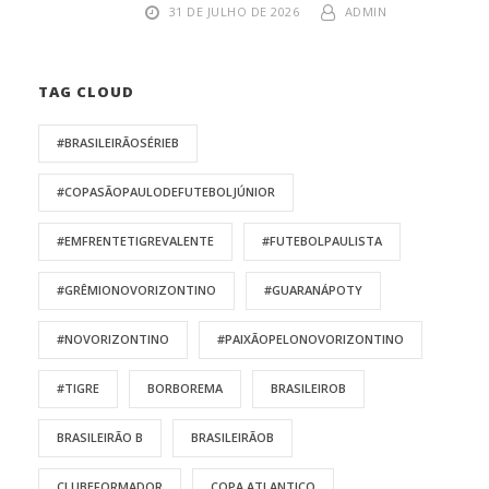
31 DE JULHO DE 2026
ADMIN
TAG CLOUD
#BRASILEIRÃOSÉRIEB
#COPASÃOPAULODEFUTEBOLJÚNIOR
#EMFRENTETIGREVALENTE
#FUTEBOLPAULISTA
#GRÊMIONOVORIZONTINO
#GUARANÁPOTY
#NOVORIZONTINO
#PAIXÃOPELONOVORIZONTINO
#TIGRE
BORBOREMA
BRASILEIROB
BRASILEIRÃO B
BRASILEIRÃOB
CLUBEFORMADOR
COPA ATLANTICO