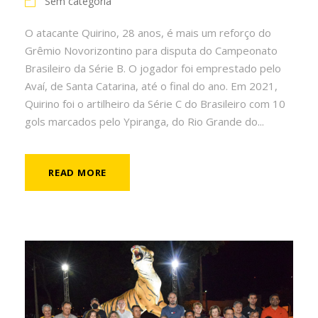
Sem categoria
O atacante Quirino, 28 anos, é mais um reforço do
Grêmio Novorizontino para disputa do Campeonato
Brasileiro da Série B. O jogador foi emprestado pelo
Avaí, de Santa Catarina, até o final do ano. Em 2021,
Quirino foi o artilheiro da Série C do Brasileiro com 10
gols marcados pelo Ypiranga, do Rio Grande do...
READ MORE