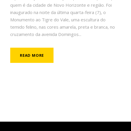
quem é da cidade de Novo Horizonte e região. Foi
inaugurado na noite da última quarta-feira (7), o
Monumento ao Tigre do Vale, uma escultura do
temido felino, nas cores amarela, preta e branca, no
cruzamento da avenida Domingos...
READ MORE