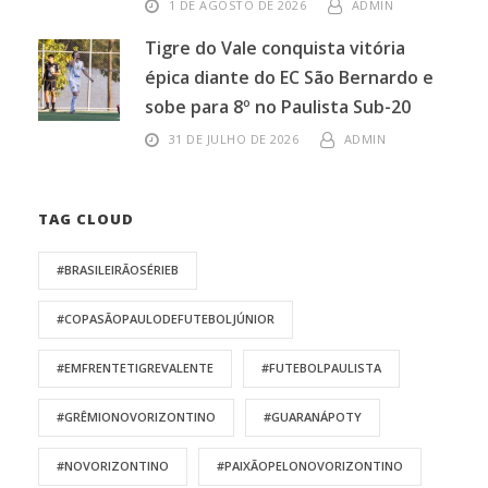
1 DE AGOSTO DE 2026
ADMIN
Tigre do Vale conquista vitória
épica diante do EC São Bernardo e
sobe para 8º no Paulista Sub-20
31 DE JULHO DE 2026
ADMIN
TAG CLOUD
#BRASILEIRÃOSÉRIEB
#COPASÃOPAULODEFUTEBOLJÚNIOR
#EMFRENTETIGREVALENTE
#FUTEBOLPAULISTA
#GRÊMIONOVORIZONTINO
#GUARANÁPOTY
#NOVORIZONTINO
#PAIXÃOPELONOVORIZONTINO