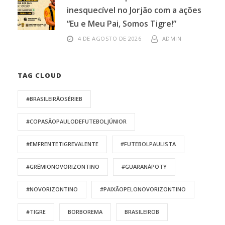
inesquecível no Jorjão com a ações
“Eu e Meu Pai, Somos Tigre!”
4 DE AGOSTO DE 2026
ADMIN
TAG CLOUD
#BRASILEIRÃOSÉRIEB
#COPASÃOPAULODEFUTEBOLJÚNIOR
#EMFRENTETIGREVALENTE
#FUTEBOLPAULISTA
#GRÊMIONOVORIZONTINO
#GUARANÁPOTY
#NOVORIZONTINO
#PAIXÃOPELONOVORIZONTINO
#TIGRE
BORBOREMA
BRASILEIROB