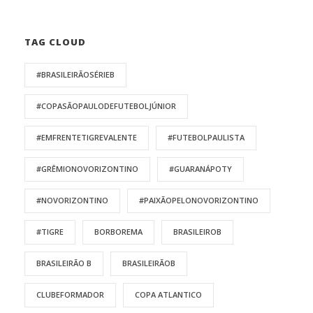
TAG CLOUD
#BRASILEIRÃOSÉRIEB
#COPASÃOPAULODEFUTEBOLJÚNIOR
#EMFRENTETIGREVALENTE
#FUTEBOLPAULISTA
#GRÊMIONOVORIZONTINO
#GUARANÁPOTY
#NOVORIZONTINO
#PAIXÃOPELONOVORIZONTINO
#TIGRE
BORBOREMA
BRASILEIROB
BRASILEIRÃO B
BRASILEIRÃOB
CLUBEFORMADOR
COPA ATLANTICO