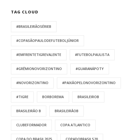
TAG CLOUD
#BRASILEIRÃOSÉRIEB
#COPASÃOPAULODEFUTEBOLJÚNIOR
#EMFRENTETIGREVALENTE
#FUTEBOLPAULISTA
#GRÊMIONOVORIZONTINO
#GUARANÁPOTY
#NOVORIZONTINO
#PAIXÃOPELONOVORIZONTINO
#TIGRE
BORBOREMA
BRASILEIROB
BRASILEIRÃO B
BRASILEIRÃOB
CLUBEFORMADOR
COPA ATLANTICO
COPA DO BRASIL2025
COPADOBRASILS20