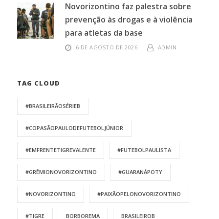
Novorizontino faz palestra sobre
prevenção às drogas e à violência
para atletas da base
6 DE AGOSTO DE 2026
ADMIN
TAG CLOUD
#BRASILEIRÃOSÉRIEB
#COPASÃOPAULODEFUTEBOLJÚNIOR
#EMFRENTETIGREVALENTE
#FUTEBOLPAULISTA
#GRÊMIONOVORIZONTINO
#GUARANÁPOTY
#NOVORIZONTINO
#PAIXÃOPELONOVORIZONTINO
#TIGRE
BORBOREMA
BRASILEIROB