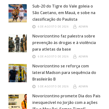
Sub-20 do Tigre do Vale goleia o
São Caetano, em Mauá, e sobe na
classificação do Paulista
6 DE AGOSTO DE 2026
ADMIN
Novorizontino faz palestra sobre
prevenção às drogas e à violência
para atletas da base
6 DE AGOSTO DE 2026
ADMIN
Novorizontino se reforça com
lateral Madson para sequência do
Brasileirão B
5 DE AGOSTO DE 2026
ADMIN
Novorizontino promete Dia dos Pais
inesquecível no Jorjão com a ações
“Eu e Meu Pai, Somos Tigre!”