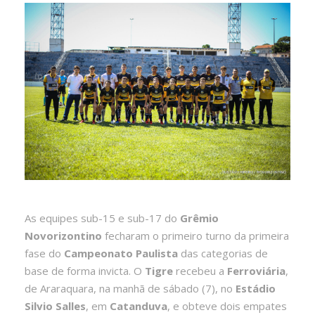
As equipes sub-15 e sub-17 do
Grêmio
Novorizontino
fecharam o primeiro turno da primeira
fase do
Campeonato Paulista
das categorias de
base de forma invicta. O
Tigre
recebeu a
Ferroviária
,
de Araraquara, na manhã de sábado (7), no
Estádio
Silvio Salles
, em
Catanduva
, e obteve dois empates