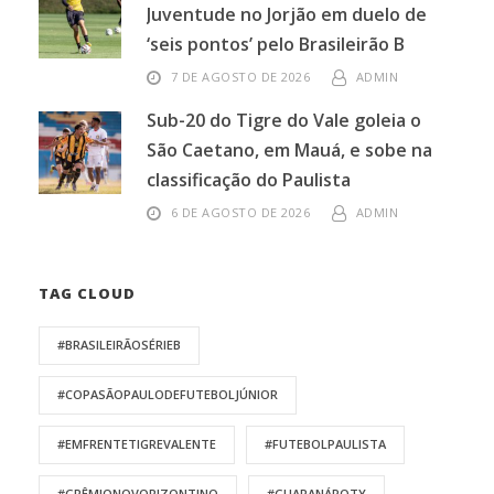
Juventude no Jorjão em duelo de
‘seis pontos’ pelo Brasileirão B
7 DE AGOSTO DE 2026
ADMIN
Sub-20 do Tigre do Vale goleia o
São Caetano, em Mauá, e sobe na
classificação do Paulista
6 DE AGOSTO DE 2026
ADMIN
TAG CLOUD
#BRASILEIRÃOSÉRIEB
#COPASÃOPAULODEFUTEBOLJÚNIOR
#EMFRENTETIGREVALENTE
#FUTEBOLPAULISTA
#GRÊMIONOVORIZONTINO
#GUARANÁPOTY