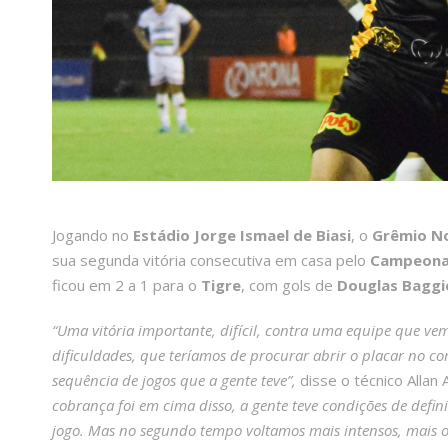
Jogando no
Estádio Jorge Ismael de Biasi
, o
Grêmio N
sua segunda vitória consecutiva em casa pelo
Campeonat
ficou em 2 a 1 para o
Tigre
, com gols de
Douglas Baggi
“Uma vitória importante, difícil, contra uma equipe que ve
dificuldades, que teríamos de procurar abrir o placar no c
sequência de jogos que a gente teve”,
disse o técnico Allan A
cobrança foi em cima disso, a gente teve condições de defin
jogo. Mas no segundo tempo voltamos mais intensos, mais ob