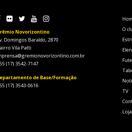
Ho
O cl
rêmio Novorizontino
Estr
v. Domingos Baraldo, 2870
airro Vila Patti
Elen
mprensa@gremionovorizontino.com.br
Fute
55 (17) 3542-7147
Tab
epartamento de Base/Formação
Notí
55 (17) 3543-0616
TV
Con
Loja