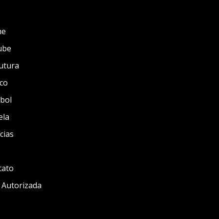
me
ube
utura
co
bol
ela
cias
tato
 Autorizada