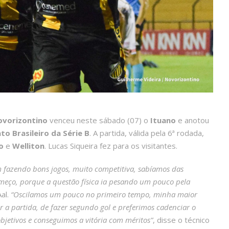
ovorizontino
venceu neste sábado (07) o
Ituano
e anotou
o Brasileiro da Série B
. A partida, válida pela 6ª rodada,
o
e
Welliton
. Lucas Siqueira fez para os visitantes.
m fazendo bons jogos, muito competitiva, sabíamos das
omeço, porque a questão física ia pesando um pouco pela
al.
“Oscilamos um pouco no primeiro tempo, minha maior
ir a partida, de fazer segundo gol e preferimos cadenciar o
jetivos e conseguimos a vitória com méritos”
, disse o técnico