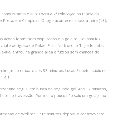
 conquistados e subiu para a 7ª colocação na tabela da
 Preta, em Campinas. O jogo acontece na sexta-feira (13),
as ações foram bem disputadas e o goleiro Giovanni fez
ute perigoso de Rafael Elias. No troco, o Tigre foi fatal:
a-lua, entrou na grande área e fuzilou sem chances de
 chegar ao empate aos 38 minutos. Lucas Siqueira subiu no
1 a 1.
rizontino seguiu em busca do segundo gol. Aos 12 minutos,
hute no travessão. Por muito pouco não saiu um golaço no
a precisão de Welliton. Sete minutos depois, o centroavante