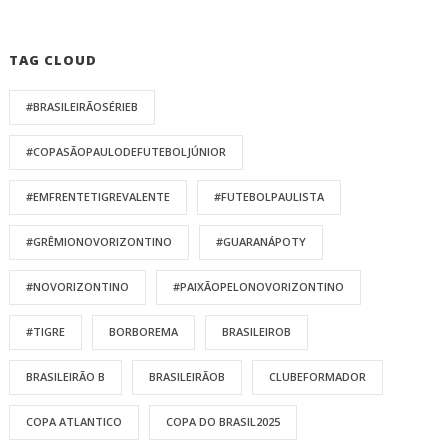
TAG CLOUD
#BRASILEIRÃOSÉRIEB
#COPASÃOPAULODEFUTEBOLJÚNIOR
#EMFRENTETIGREVALENTE
#FUTEBOLPAULISTA
#GRÊMIONOVORIZONTINO
#GUARANÁPOTY
#NOVORIZONTINO
#PAIXÃOPELONOVORIZONTINO
#TIGRE
BORBOREMA
BRASILEIROB
BRASILEIRÃO B
BRASILEIRÃOB
CLUBEFORMADOR
COPA ATLANTICO
COPA DO BRASIL2025