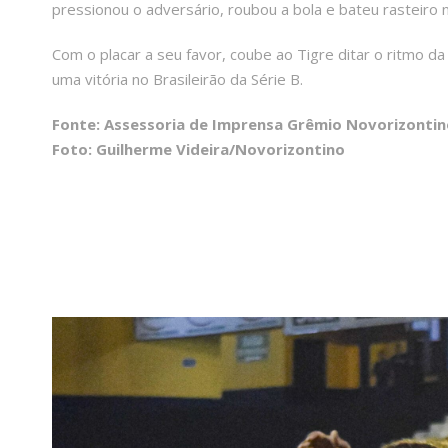
pressionou o adversário, roubou a bola e bateu rasteiro n
Com o placar a seu favor, coube ao Tigre ditar o ritmo da
uma vitória no Brasileirão da Série B.
Fonte: Assessoria de Imprensa Grêmio Novorizontin
Foto: Guilherme Videira/Novorizontino