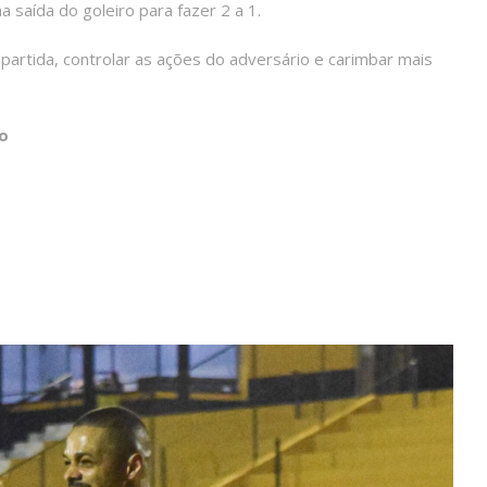
a saída do goleiro para fazer 2 a 1.
 partida, controlar as ações do adversário e carimbar mais
o