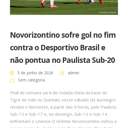
Novorizontino sofre gol no fim
contra o Desportivo Brasil e
não pontua no Paulista Sub-20
5 de junho de 2026
admin
Sem categoria
Final de semana será de rodada cheia da base do
Tigre do Vale no Quirinão; neste sábado (6) Aurinegro
recebe o Noroeste, a partir das 9 horas, pelo Paulista
Sub-15 e Sub-17 e, no domingo, Sub-13 e Sub-14
enfrentam o Linense O Grêmio Novorizontino voltou a