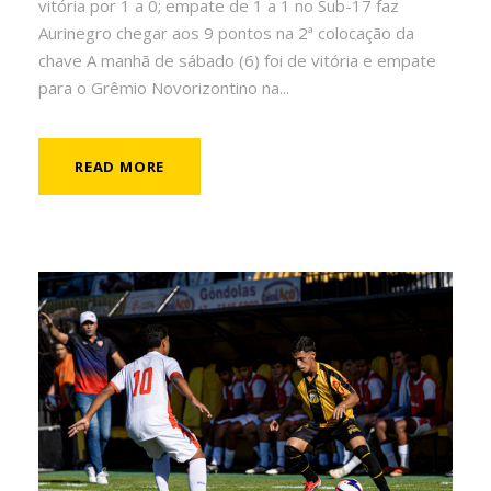
vitória por 1 a 0; empate de 1 a 1 no Sub-17 faz
Aurinegro chegar aos 9 pontos na 2ª colocação da
chave A manhã de sábado (6) foi de vitória e empate
para o Grêmio Novorizontino na...
READ MORE