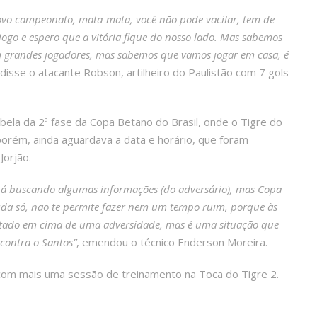
novo campeonato, mata-mata, você não pode vacilar, tem de
jogo e espero que a vitória fique do nosso lado. Mas sabemos
tem grandes jogadores, mas sabemos que vamos jogar em casa, é
disse o atacante Robson, artilheiro do Paulistão com 7 gols
bela da 2ª fase da Copa Betano do Brasil, onde o Tigre do
 porém, ainda aguardava a data e horário, que foram
Jorjão.
tá buscando algumas informações (do adversário), mas Copa
rtida só, não te permite fazer nem um tempo ruim, porque às
sultado em cima de uma adversidade, mas é uma situação que
 contra o Santos”
, emendou o técnico Enderson Moreira.
 com mais uma sessão de treinamento na Toca do Tigre 2.