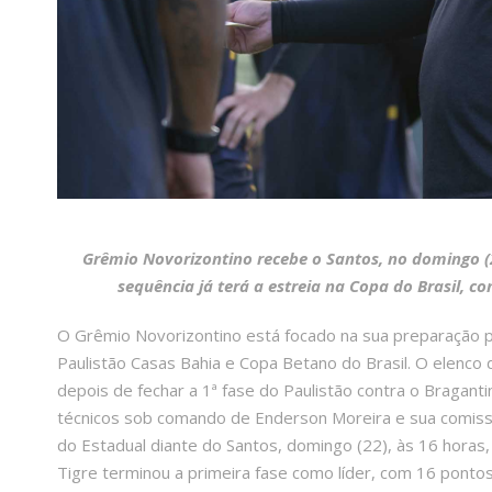
Grêmio Novorizontino recebe o Santos, no domingo (22
sequência já terá a estreia na Copa do Brasil, c
O Grêmio Novorizontino está focado na sua preparação p
Paulistão Casas Bahia e Copa Betano do Brasil. O elenco d
depois de fechar a 1ª fase do Paulistão contra o Bragant
técnicos sob comando de Enderson Moreira e sua comissão 
do Estadual diante do Santos, domingo (22), às 16 horas,
Tigre terminou a primeira fase como líder, com 16 ponto