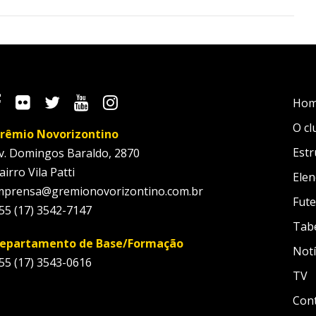
Ho
O cl
rêmio Novorizontino
Estr
v. Domingos Baraldo, 2870
airro Vila Patti
Elen
mprensa@gremionovorizontino.com.br
Fute
55 (17) 3542-7147
Tab
epartamento de Base/Formação
Notí
55 (17) 3543-0616
TV
Con