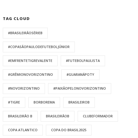
TAG CLOUD
#BRASILEIRÃOSÉRIEB
#COPASÃOPAULODEFUTEBOLJÚNIOR
#EMFRENTETIGREVALENTE
#FUTEBOLPAULISTA
#GRÊMIONOVORIZONTINO
#GUARANÁPOTY
#NOVORIZONTINO
#PAIXÃOPELONOVORIZONTINO
#TIGRE
BORBOREMA
BRASILEIROB
BRASILEIRÃO B
BRASILEIRÃOB
CLUBEFORMADOR
COPA ATLANTICO
COPA DO BRASIL2025