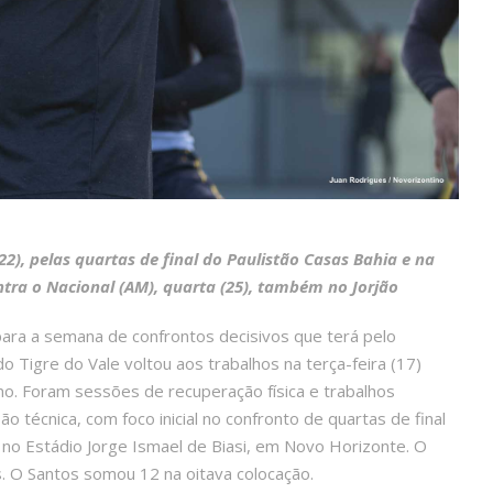
), pelas quartas de final do Paulistão Casas Bahia e na
ontra o Nacional (AM), quarta (25), também no Jorjão
ara a semana de confrontos decisivos que terá pelo
o Tigre do Vale voltou aos trabalhos na terça-feira (17)
ino. Foram sessões de recuperação física e trabalhos
técnica, com foco inicial no confronto de quartas de final
 no Estádio Jorge Ismael de Biasi, em Novo Horizonte. O
s. O Santos somou 12 na oitava colocação.