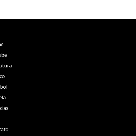
me
ube
utura
co
bol
ela
cias
tato