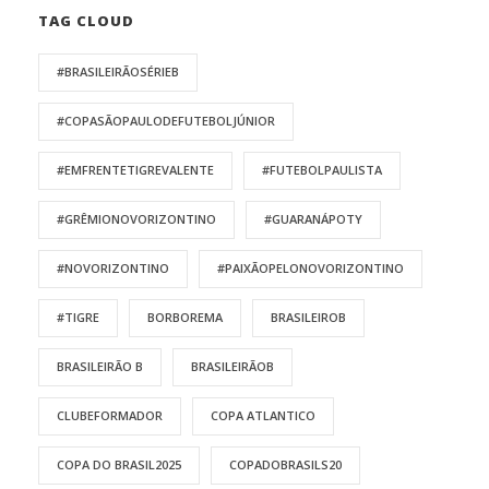
TAG CLOUD
#BRASILEIRÃOSÉRIEB
#COPASÃOPAULODEFUTEBOLJÚNIOR
#EMFRENTETIGREVALENTE
#FUTEBOLPAULISTA
#GRÊMIONOVORIZONTINO
#GUARANÁPOTY
#NOVORIZONTINO
#PAIXÃOPELONOVORIZONTINO
#TIGRE
BORBOREMA
BRASILEIROB
BRASILEIRÃO B
BRASILEIRÃOB
CLUBEFORMADOR
COPA ATLANTICO
COPA DO BRASIL2025
COPADOBRASILS20