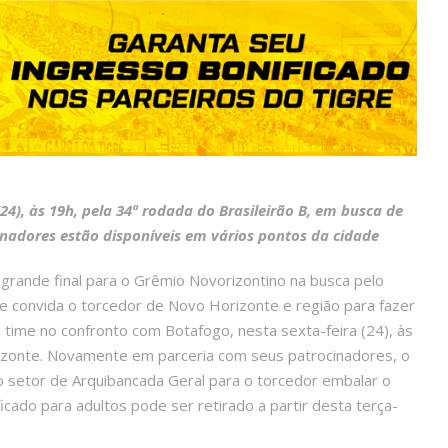
4), às 19h, pela 34ª rodada do Brasileirão B, em busca de
nadores estão disponíveis em vários pontos da cidade
a grande final para o Grêmio Novorizontino na busca pelo
Vale convida o torcedor de Novo Horizonte e região para fazer
 time no confronto com Botafogo, nesta sexta-feira (24), às
rizonte. Novamente em parceria com seus patrocinadores, o
 no setor de Arquibancada Geral para o torcedor embalar o
icado para adultos pode ser retirado a partir desta terça-