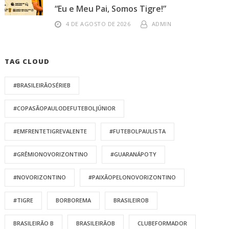
“Eu e Meu Pai, Somos Tigre!”
4 DE AGOSTO DE 2026
ADMIN
TAG CLOUD
#BRASILEIRÃOSÉRIEB
#COPASÃOPAULODEFUTEBOLJÚNIOR
#EMFRENTETIGREVALENTE
#FUTEBOLPAULISTA
#GRÊMIONOVORIZONTINO
#GUARANÁPOTY
#NOVORIZONTINO
#PAIXÃOPELONOVORIZONTINO
#TIGRE
BORBOREMA
BRASILEIROB
BRASILEIRÃO B
BRASILEIRÃOB
CLUBEFORMADOR