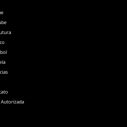
me
ube
utura
co
bol
ela
cias
tato
 Autorizada