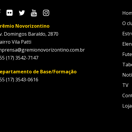
Ho
O cl
rêmio Novorizontino
Estr
v. Domingos Baraldo, 2870
airro Vila Patti
Elen
mprensa@gremionovorizontino.com.br
Fute
55 (17) 3542-7147
Tab
epartamento de Base/Formação
Notí
55 (17) 3543-0616
TV
Con
Loja