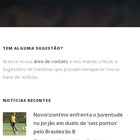
TEM ALGUMA SUGESTÃO?
Acesse nossa
área de contato
e nos mande críticas e
sugestões de matérias que possam enriquecer nossa
base de notícias.
NOTÍCIAS RECENTES
Novorizontino enfrenta o Juventude
no Jorjão em duelo de ‘seis pontos’
pelo Brasileirão B