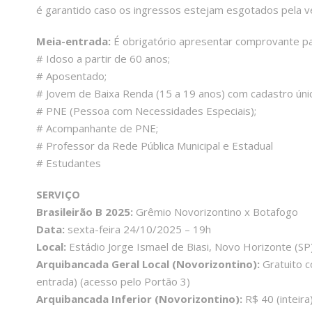
é garantido caso os ingressos estejam esgotados pela v
Meia-entrada:
É obrigatório apresentar comprovante pa
# Idoso a partir de 60 anos;
# Aposentado;
# Jovem de Baixa Renda (15 a 19 anos) com cadastro úni
# PNE (Pessoa com Necessidades Especiais);
# Acompanhante de PNE;
# Professor da Rede Pública Municipal e Estadual
# Estudantes
SERVIÇO
Brasileirão B 2025:
Grêmio Novorizontino x Botafogo
Data:
sexta-feira 24/10/2025 – 19h
Local:
Estádio Jorge Ismael de Biasi, Novo Horizonte (SP
Arquibancada Geral Local (Novorizontino):
Gratuito c
entrada) (acesso pelo Portão 3)
Arquibancada Inferior (Novorizontino):
R$ 40 (inteir