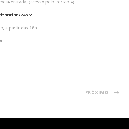
 (meia-entrada) (acesso pelo Portão 4)
rizontino/24559
o, a partir das 18h.
o
PRÓXIMO