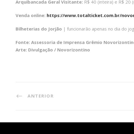
Arquibancada Geral Visitante:
R$ 40 (inteira) e R$ 20
Venda online:
https://www.totalticket.com.br/novo
Bilheterias do Jorjão
| funcionarão apenas no dia do jog
Fonte: Assessoria de Imprensa Grêmio Novorizontin
Arte: Divulgação / Novorizontino
ANTERIOR