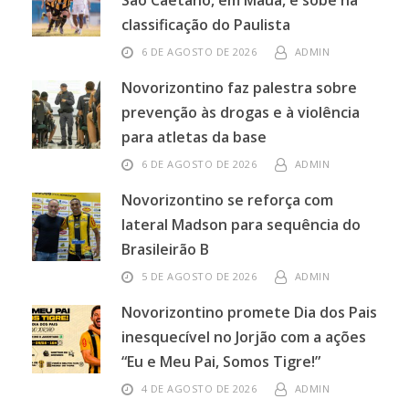
São Caetano, em Mauá, e sobe na
classificação do Paulista
6 DE AGOSTO DE 2026
ADMIN
Novorizontino faz palestra sobre
prevenção às drogas e à violência
para atletas da base
6 DE AGOSTO DE 2026
ADMIN
Novorizontino se reforça com
lateral Madson para sequência do
Brasileirão B
5 DE AGOSTO DE 2026
ADMIN
Novorizontino promete Dia dos Pais
inesquecível no Jorjão com a ações
“Eu e Meu Pai, Somos Tigre!”
4 DE AGOSTO DE 2026
ADMIN