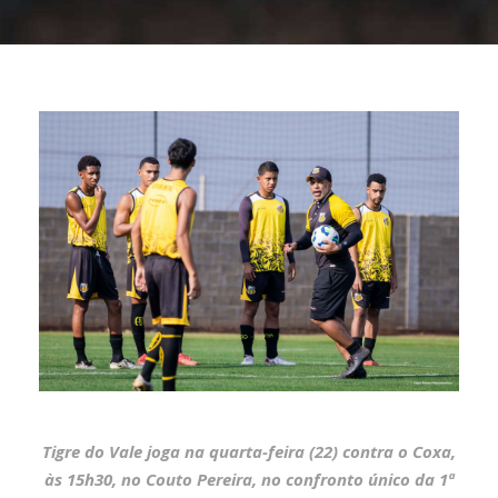
Tigre do Vale joga na quarta-feira (22) contra o Coxa,
às 15h30, no Couto Pereira, no confronto único da 1ª