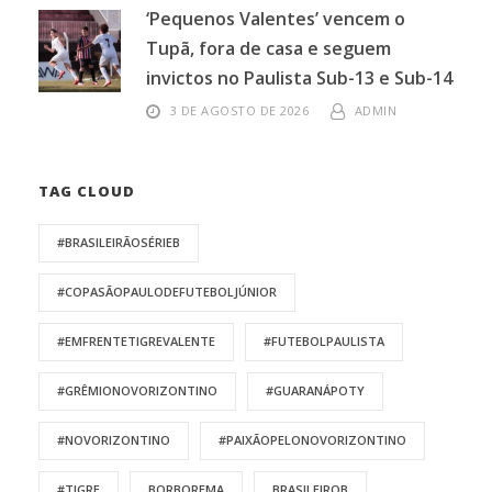
‘Pequenos Valentes’ vencem o
Tupã, fora de casa e seguem
invictos no Paulista Sub-13 e Sub-14
3 DE AGOSTO DE 2026
ADMIN
TAG CLOUD
#BRASILEIRÃOSÉRIEB
#COPASÃOPAULODEFUTEBOLJÚNIOR
#EMFRENTETIGREVALENTE
#FUTEBOLPAULISTA
#GRÊMIONOVORIZONTINO
#GUARANÁPOTY
#NOVORIZONTINO
#PAIXÃOPELONOVORIZONTINO
#TIGRE
BORBOREMA
BRASILEIROB