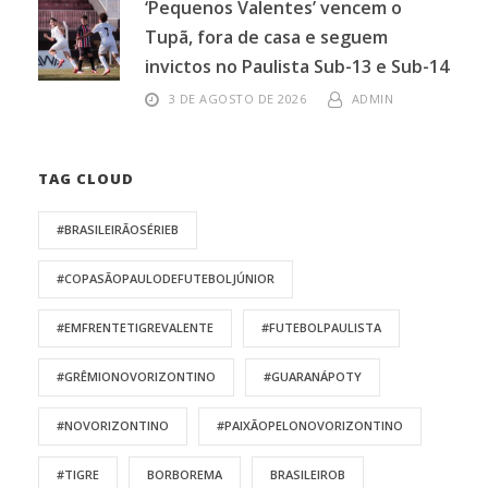
‘Pequenos Valentes’ vencem o
Tupã, fora de casa e seguem
invictos no Paulista Sub-13 e Sub-14
3 DE AGOSTO DE 2026
ADMIN
TAG CLOUD
#BRASILEIRÃOSÉRIEB
#COPASÃOPAULODEFUTEBOLJÚNIOR
#EMFRENTETIGREVALENTE
#FUTEBOLPAULISTA
#GRÊMIONOVORIZONTINO
#GUARANÁPOTY
#NOVORIZONTINO
#PAIXÃOPELONOVORIZONTINO
#TIGRE
BORBOREMA
BRASILEIROB