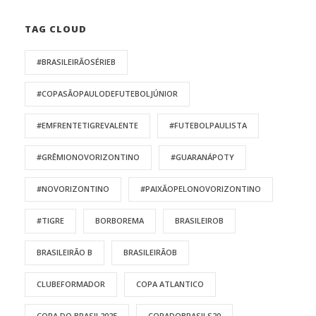
TAG CLOUD
#BRASILEIRÃOSÉRIEB
#COPASÃOPAULODEFUTEBOLJÚNIOR
#EMFRENTETIGREVALENTE
#FUTEBOLPAULISTA
#GRÊMIONOVORIZONTINO
#GUARANÁPOTY
#NOVORIZONTINO
#PAIXÃOPELONOVORIZONTINO
#TIGRE
BORBOREMA
BRASILEIROB
BRASILEIRÃO B
BRASILEIRÃOB
CLUBEFORMADOR
COPA ATLANTICO
COPA DO BRASIL2025
COPADOBRASILS20