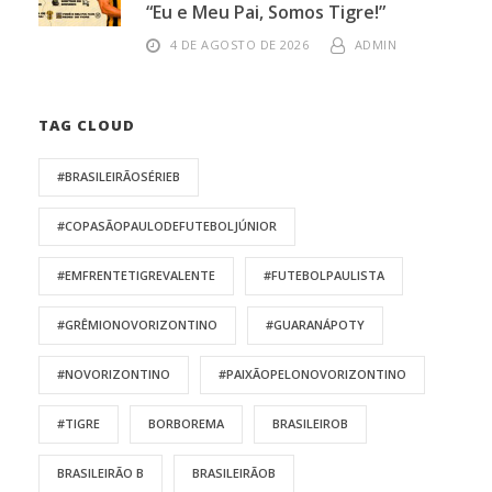
“Eu e Meu Pai, Somos Tigre!”
4 DE AGOSTO DE 2026
ADMIN
TAG CLOUD
#BRASILEIRÃOSÉRIEB
#COPASÃOPAULODEFUTEBOLJÚNIOR
#EMFRENTETIGREVALENTE
#FUTEBOLPAULISTA
#GRÊMIONOVORIZONTINO
#GUARANÁPOTY
#NOVORIZONTINO
#PAIXÃOPELONOVORIZONTINO
#TIGRE
BORBOREMA
BRASILEIROB
BRASILEIRÃO B
BRASILEIRÃOB