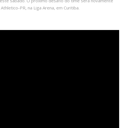
neste sábado. O próximo desafio do time será novamente
Athletico-PR, na Liga Arena, em Curitiba.