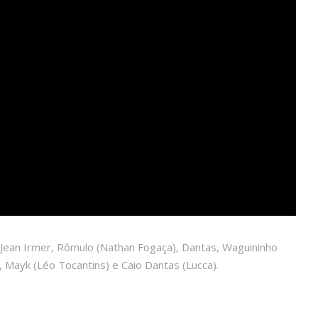
), Jean Irmer, Rômulo (Nathan Fogaça), Dantas, Waguininho
 Mayk (Léo Tocantins) e Caio Dantas (Lucca).