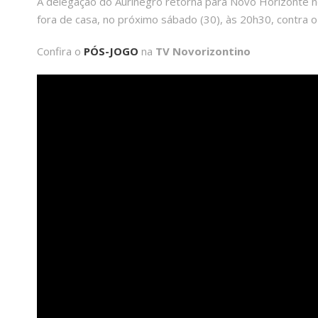
A delegação do Aurinegro retorna para Novo Horizonte 
fora de casa, no próximo sábado (30), às 20h30, contra o 
Confira o
PÓS-JOGO
na
TV Novorizontino