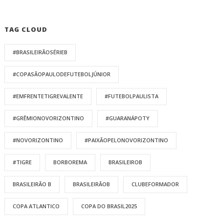
TAG CLOUD
#BRASILEIRÃOSÉRIEB
#COPASÃOPAULODEFUTEBOLJÚNIOR
#EMFRENTETIGREVALENTE
#FUTEBOLPAULISTA
#GRÊMIONOVORIZONTINO
#GUARANÁPOTY
#NOVORIZONTINO
#PAIXÃOPELONOVORIZONTINO
#TIGRE
BORBOREMA
BRASILEIROB
BRASILEIRÃO B
BRASILEIRÃOB
CLUBEFORMADOR
COPA ATLANTICO
COPA DO BRASIL2025