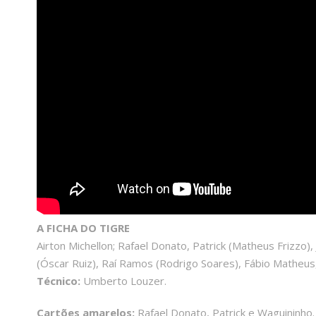
A FICHA DO TIGRE
Airton Michellon; Rafael Donato, Patrick (Matheus Frizzo
(Óscar Ruiz), Raí Ramos (Rodrigo Soares), Fábio Matheus,
Técnico:
Umberto Louzer.
Cartões amarelos:
Rafael Donato, Patrick e Waguininho.