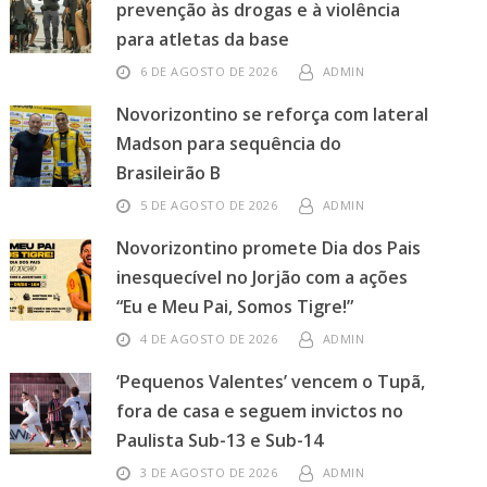
prevenção às drogas e à violência
para atletas da base
6 DE AGOSTO DE 2026
ADMIN
Novorizontino se reforça com lateral
Madson para sequência do
Brasileirão B
5 DE AGOSTO DE 2026
ADMIN
Novorizontino promete Dia dos Pais
inesquecível no Jorjão com a ações
“Eu e Meu Pai, Somos Tigre!”
4 DE AGOSTO DE 2026
ADMIN
‘Pequenos Valentes’ vencem o Tupã,
fora de casa e seguem invictos no
Paulista Sub-13 e Sub-14
3 DE AGOSTO DE 2026
ADMIN