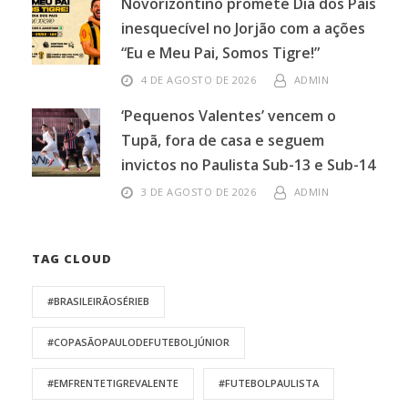
Novorizontino promete Dia dos Pais
inesquecível no Jorjão com a ações
“Eu e Meu Pai, Somos Tigre!”
4 DE AGOSTO DE 2026
ADMIN
‘Pequenos Valentes’ vencem o
Tupã, fora de casa e seguem
invictos no Paulista Sub-13 e Sub-14
3 DE AGOSTO DE 2026
ADMIN
TAG CLOUD
#BRASILEIRÃOSÉRIEB
#COPASÃOPAULODEFUTEBOLJÚNIOR
#EMFRENTETIGREVALENTE
#FUTEBOLPAULISTA