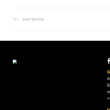
ANTERIOR
G
A
B
i
+