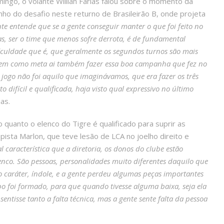
ingo, o volante Willian Farias falou sobre o momento da
nho do desafio neste returno de Brasileirão B, onde projeta
nte entende que se a gente conseguir manter o que foi feito no
s, ser o time que menos sofre derrota, é de fundamental
iculdade que é, que geralmente os segundos turnos são mais
te tem como meta ai também fazer essa boa campanha que fez no
 jogo não foi aquilo que imaginávamos, que era fazer os três
ifícil e qualificada, haja visto qual expressivo no último
ias.
quanto o elenco do Tigre é qualificado para suprir as
sta Marlon, que teve lesão de LCA no joelho direito e
al característica que a diretoria, os donos do clube estão
enco. São pessoas, personalidades muito diferentes daquilo que
o caráter, índole, e a gente perdeu algumas peças importantes
upo foi formado, para que quando tivesse alguma baixa, seja ela
entisse tanto a falta técnica, mas a gente sente falta da pessoa