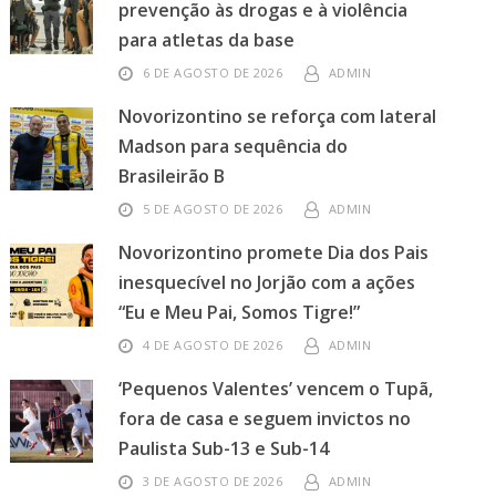
prevenção às drogas e à violência
para atletas da base
6 DE AGOSTO DE 2026
ADMIN
Novorizontino se reforça com lateral
Madson para sequência do
Brasileirão B
5 DE AGOSTO DE 2026
ADMIN
Novorizontino promete Dia dos Pais
inesquecível no Jorjão com a ações
“Eu e Meu Pai, Somos Tigre!”
4 DE AGOSTO DE 2026
ADMIN
‘Pequenos Valentes’ vencem o Tupã,
fora de casa e seguem invictos no
Paulista Sub-13 e Sub-14
3 DE AGOSTO DE 2026
ADMIN