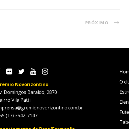
PRÓXIMO
Ho
O cl
rêmio Novorizontino
Estr
v. Domingos Baraldo, 2870
airro Vila Patti
Elen
mprensa@gremionovorizontino.com.br
Fute
55 (17) 3542-7147
Tab