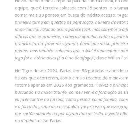
Novidade no meio-campo na partida contra o Avaí, no dom
equipe, que é terceira colocada com 35 pontos, e o tama
somar mais 30 pontos em busca do inédito acesso.
“A ge
primeiro turno em questão de pontuação, número de vitória
importância. Falando assim parece fácil, mas sabemos a dif
difíceis que os primeiros, começa a afunilar, então a gen
primeiro turno, fazer no segundo, óbvio que nosso primeiro
pontos, mas também sabemos que o Avaí é uma equipe muito d
jogo foi a vitória deles (5 a 0 no Botafogo)”
, disse Willian Far
No Tigre desde 2024, Farias tem 58 partidas e abordou o 
baixas que ocorreram, como a mais recente do meio-campi
retorna apenas em 2026 aos gramados.
“Talvez a princip
buscando e o maior triunfo, ao meu ver, é a formação de el
eu já encontrei no futebol, como pessoa, como família, com
e a força do grupo deu o respaldo, foi pra isso que esse gr
por cartão amarelo ou por algum tipo de lesão, a gente não s
no dia-dia”
, disse Farias.