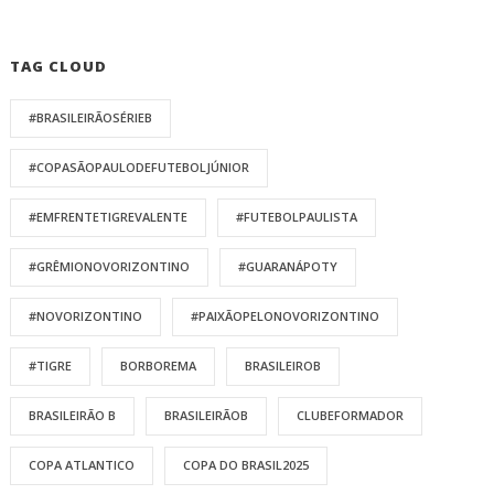
TAG CLOUD
#BRASILEIRÃOSÉRIEB
#COPASÃOPAULODEFUTEBOLJÚNIOR
#EMFRENTETIGREVALENTE
#FUTEBOLPAULISTA
#GRÊMIONOVORIZONTINO
#GUARANÁPOTY
#NOVORIZONTINO
#PAIXÃOPELONOVORIZONTINO
#TIGRE
BORBOREMA
BRASILEIROB
BRASILEIRÃO B
BRASILEIRÃOB
CLUBEFORMADOR
COPA ATLANTICO
COPA DO BRASIL2025