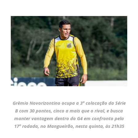
Grêmio Novorizontino ocupa a 3ª colocação da Série
B com 30 pontos, cinco a mais que o rival, e busca
manter vantagem dentro do G4 em confronto pela
17ª rodada, no Mangueirão, nesta quinta, às 21h35