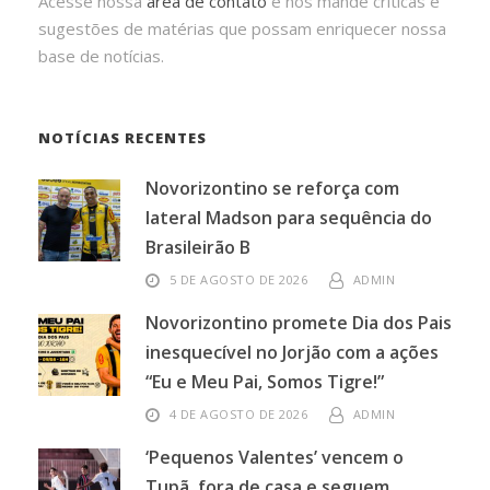
Acesse nossa
área de contato
e nos mande críticas e
sugestões de matérias que possam enriquecer nossa
base de notícias.
NOTÍCIAS RECENTES
Novorizontino se reforça com
lateral Madson para sequência do
Brasileirão B
5 DE AGOSTO DE 2026
ADMIN
Novorizontino promete Dia dos Pais
inesquecível no Jorjão com a ações
“Eu e Meu Pai, Somos Tigre!”
4 DE AGOSTO DE 2026
ADMIN
‘Pequenos Valentes’ vencem o
Tupã, fora de casa e seguem