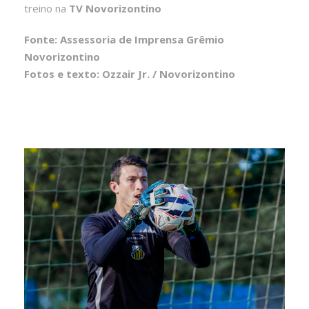
treino na
TV Novorizontino
Fonte: Assessoria de Imprensa Grêmio
Novorizontino
Fotos e texto: Ozzair Jr. / Novorizontino