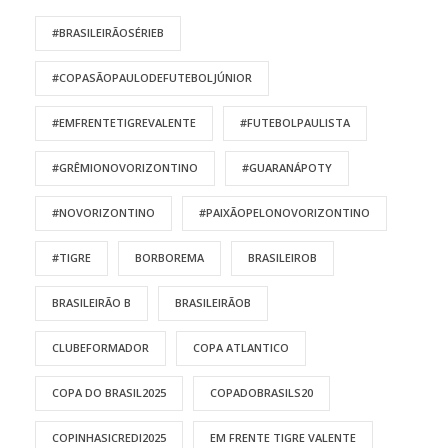
#BRASILEIRÃOSÉRIEB
#COPASÃOPAULODEFUTEBOLJÚNIOR
#EMFRENTETIGREVALENTE
#FUTEBOLPAULISTA
#GRÊMIONOVORIZONTINO
#GUARANÁPOTY
#NOVORIZONTINO
#PAIXÃOPELONOVORIZONTINO
#TIGRE
BORBOREMA
BRASILEIROB
BRASILEIRÃO B
BRASILEIRÃOB
CLUBEFORMADOR
COPA ATLANTICO
COPA DO BRASIL2025
COPADOBRASILS20
COPINHASICREDI2025
EM FRENTE TIGRE VALENTE