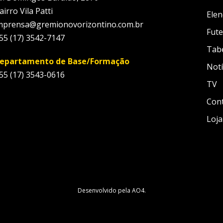
airro Vila Patti
Elen
mprensa@gremionovorizontino.com.br
Fute
55 (17) 3542-7147
Tab
epartamento de Base/Formação
Notí
55 (17) 3543-0616
TV
Con
Loja
Desenvolvido pela
AO4
.