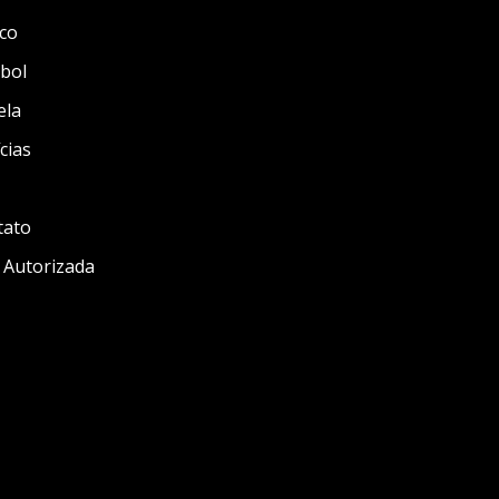
co
bol
ela
cias
tato
 Autorizada