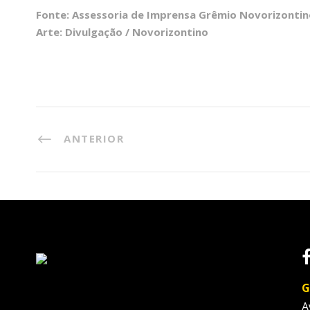
Fonte: Assessoria de Imprensa Grêmio Novorizontin
Arte: Divulgação / Novorizontino
ANTERIOR
G
A