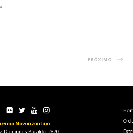
o
PRÓXIMO
Ho
O cl
rêmio Novorizontino
Estr
v. Domingos Baraldo, 2870