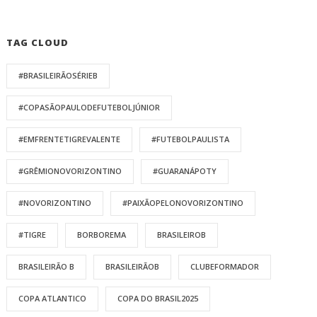
TAG CLOUD
#BRASILEIRÃOSÉRIEB
#COPASÃOPAULODEFUTEBOLJÚNIOR
#EMFRENTETIGREVALENTE
#FUTEBOLPAULISTA
#GRÊMIONOVORIZONTINO
#GUARANÁPOTY
#NOVORIZONTINO
#PAIXÃOPELONOVORIZONTINO
#TIGRE
BORBOREMA
BRASILEIROB
BRASILEIRÃO B
BRASILEIRÃOB
CLUBEFORMADOR
COPA ATLANTICO
COPA DO BRASIL2025