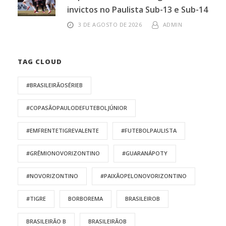
invictos no Paulista Sub-13 e Sub-14
3 DE AGOSTO DE 2026
ADMIN
TAG CLOUD
#BRASILEIRÃOSÉRIEB
#COPASÃOPAULODEFUTEBOLJÚNIOR
#EMFRENTETIGREVALENTE
#FUTEBOLPAULISTA
#GRÊMIONOVORIZONTINO
#GUARANÁPOTY
#NOVORIZONTINO
#PAIXÃOPELONOVORIZONTINO
#TIGRE
BORBOREMA
BRASILEIROB
BRASILEIRÃO B
BRASILEIRÃOB