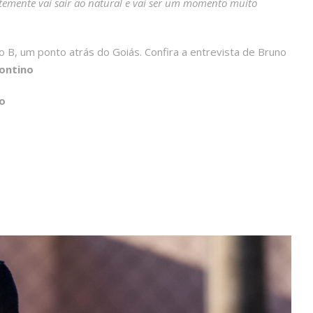
ntemente vai sair ao natural e vai ser um momento muito
ão B, um ponto atrás do Goiás. Confira a entrevista de Bruno
ontino
o