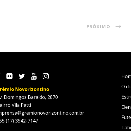
PRÓXIMO
Ho
O cl
rêmio Novorizontino
Estr
v. Domingos Baraldo, 2870
airro Vila Patti
Elen
mprensa@gremionovorizontino.com.br
Fute
55 (17) 3542-7147
Tab