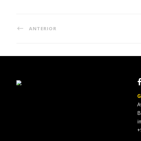
ANTERIOR
G
A
B
i
+