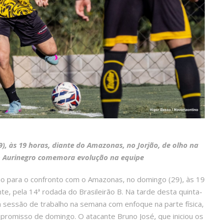
 às 19 horas, diante do Amazonas, no Jorjão, de olho na
do Aurinegro comemora evolução na equipe
 para o confronto com o Amazonas, no domingo (29), às 19
te, pela 14ª rodada do Brasileirão B. Na tarde desta quinta-
 sessão de trabalho na semana com enfoque na parte física,
ompromisso de domingo. O atacante Bruno José, que iniciou os