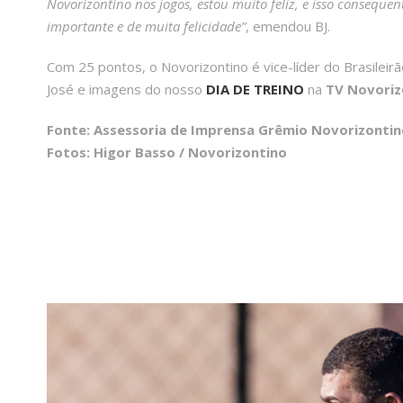
Novorizontino nos jogos, estou muito feliz, e isso conseque
importante e de muita felicidade”
, emendou BJ.
Com 25 pontos, o Novorizontino é vice-líder do Brasileir
José e imagens do nosso
DIA DE TREINO
na
TV Novoriz
Fonte: Assessoria de Imprensa Grêmio Novorizontin
Fotos: Higor Basso / Novorizontino