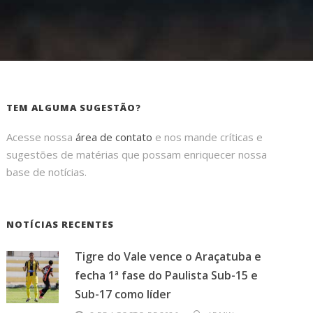
TEM ALGUMA SUGESTÃO?
Acesse nossa
área de contato
e nos mande críticas e
sugestões de matérias que possam enriquecer nossa
base de notícias.
NOTÍCIAS RECENTES
Tigre do Vale vence o Araçatuba e
fecha 1ª fase do Paulista Sub-15 e
Sub-17 como líder