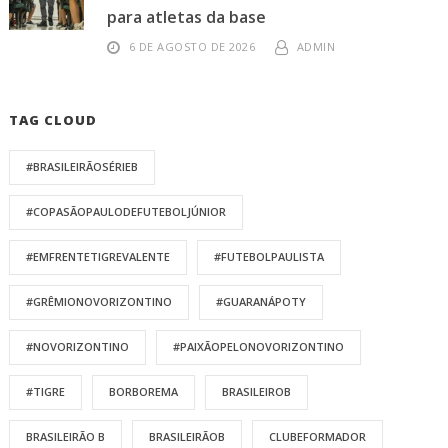
para atletas da base
6 DE AGOSTO DE 2026
ADMIN
TAG CLOUD
#BRASILEIRÃOSÉRIEB
#COPASÃOPAULODEFUTEBOLJÚNIOR
#EMFRENTETIGREVALENTE
#FUTEBOLPAULISTA
#GRÊMIONOVORIZONTINO
#GUARANÁPOTY
#NOVORIZONTINO
#PAIXÃOPELONOVORIZONTINO
#TIGRE
BORBOREMA
BRASILEIROB
BRASILEIRÃO B
BRASILEIRÃOB
CLUBEFORMADOR