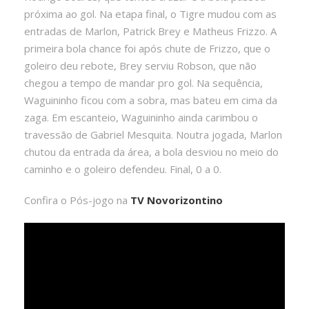
próxima ao gol. Na etapa final, o Tigre mudou com as
entradas de Marlon, Patrick Brey e Matheus Frizzo. A
primeira bola chance foi após chute de Frizzo, que o
goleiro deu rebote, Brey serviu Robson, que não
chegou a tempo de mandar pro gol. Na sequência,
Waguininho ficou com a sobra, mas bateu em cima da
zaga. Em escanteio, Waguininho ainda carimbou o
travessão de Gabriel Mesquita. Noutra jogada, Marlon
chutou da entrada da área, a bola desviou no meio do
caminho e o goleiro defendeu. Final, 0 a 0.
Confira o Pós-jogo na
TV Novorizontino