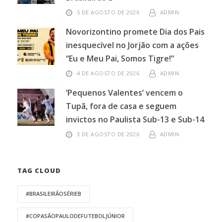
5 DE AGOSTO DE 2026
ADMIN
Novorizontino promete Dia dos Pais
inesquecível no Jorjão com a ações
“Eu e Meu Pai, Somos Tigre!”
4 DE AGOSTO DE 2026
ADMIN
‘Pequenos Valentes’ vencem o
Tupã, fora de casa e seguem
invictos no Paulista Sub-13 e Sub-14
3 DE AGOSTO DE 2026
ADMIN
TAG CLOUD
#BRASILEIRÃOSÉRIEB
#COPASÃOPAULODEFUTEBOLJÚNIOR