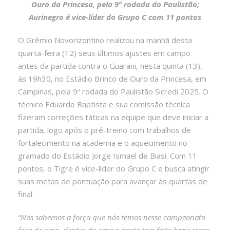
Ouro da Princesa, pela 9ª rodada do Paulistão;
Aurinegro é vice-líder do Grupo C com 11 pontos
O Grêmio Novorizontino realizou na manhã desta
quarta-feira (12) seus últimos ajustes em campo
antes da partida contra o Guarani, nesta quinta (13),
às 19h30, no Estádio Brinco de Ouro da Princesa, em
Campinas, pela 9ª rodada do Paulistão Sicredi 2025. O
técnico Eduardo Baptista e sua comissão técnica
fizeram correções táticas na equipe que deve iniciar a
partida, logo após o pré-treino com trabalhos de
fortalecimento na academia e o aquecimento no
gramado do Estádio Jorge Ismael de Biasi. Com 11
pontos, o Tigre é vice-líder do Grupo C e busca atingir
suas metas de pontuação para avançar às quartas de
final.
“Nós sabemos a força que nós temos nesse campeonato
fora de casa, dentro de casa a gente tem feito bons jogos