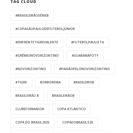
TAG CLOUD
#BRASILEIRÃOSÉRIEB
#COPASÃOPAULODEFUTEBOLJÚNIOR
#EMFRENTETIGREVALENTE
#FUTEBOLPAULISTA
#GRÊMIONOVORIZONTINO
#GUARANÁPOTY
#NOVORIZONTINO
#PAIXÃOPELONOVORIZONTINO
#TIGRE
BORBOREMA
BRASILEIROB
BRASILEIRÃO B
BRASILEIRÃOB
CLUBEFORMADOR
COPA ATLANTICO
COPA DO BRASIL2025
COPADOBRASILS20