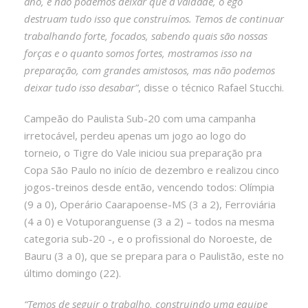
ano, e não podemos deixar que a vaidade, o ego
destruam tudo isso que construímos. Temos de continuar
trabalhando forte, focados, sabendo quais são nossas
forças e o quanto somos fortes, mostramos isso na
preparação, com grandes amistosos, mas não podemos
deixar tudo isso desabar”
, disse o técnico Rafael Stucchi.
Campeão do Paulista Sub-20 com uma campanha
irretocável, perdeu apenas um jogo ao logo do
torneio, o Tigre do Vale iniciou sua preparação pra
Copa São Paulo no início de dezembro e realizou cinco
jogos-treinos desde então, vencendo todos: Olímpia
(9 a 0), Operário Caarapoense-MS (3 a 2), Ferroviária
(4 a 0) e Votuporanguense (3 a 2) – todos na mesma
categoria sub-20 -, e o profissional do Noroeste, de
Bauru (3 a 0), que se prepara para o Paulistão, este no
último domingo (22).
“Temos de seguir o trabalho, construindo uma equipe