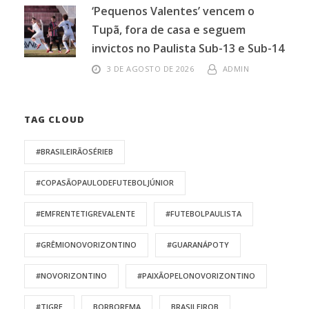
‘Pequenos Valentes’ vencem o
Tupã, fora de casa e seguem
invictos no Paulista Sub-13 e Sub-14
3 DE AGOSTO DE 2026
ADMIN
TAG CLOUD
#BRASILEIRÃOSÉRIEB
#COPASÃOPAULODEFUTEBOLJÚNIOR
#EMFRENTETIGREVALENTE
#FUTEBOLPAULISTA
#GRÊMIONOVORIZONTINO
#GUARANÁPOTY
#NOVORIZONTINO
#PAIXÃOPELONOVORIZONTINO
#TIGRE
BORBOREMA
BRASILEIROB