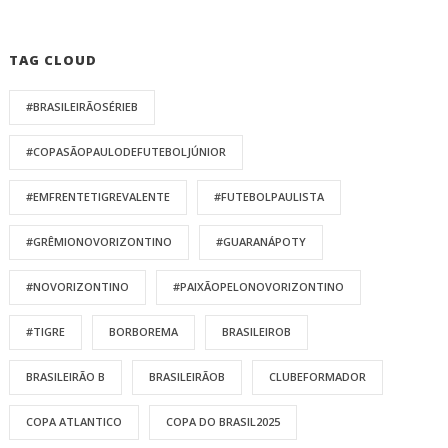
TAG CLOUD
#BRASILEIRÃOSÉRIEB
#COPASÃOPAULODEFUTEBOLJÚNIOR
#EMFRENTETIGREVALENTE
#FUTEBOLPAULISTA
#GRÊMIONOVORIZONTINO
#GUARANÁPOTY
#NOVORIZONTINO
#PAIXÃOPELONOVORIZONTINO
#TIGRE
BORBOREMA
BRASILEIROB
BRASILEIRÃO B
BRASILEIRÃOB
CLUBEFORMADOR
COPA ATLANTICO
COPA DO BRASIL2025