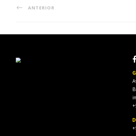
ANTERIOR
G
A
B
i
+
D
+