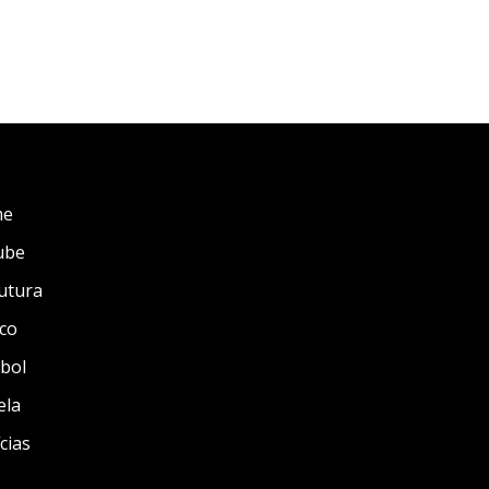
me
ube
utura
co
bol
ela
cias