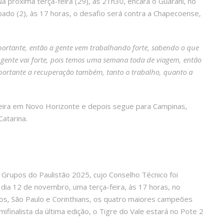
a próxima terça-feira (29), às 21h30, encara o Guarani, no
ado (2), às 17 horas, o desafio será contra a Chapecoense,
mportante, então a gente vem trabalhando forte, sabendo o que
 a gente vai forte, pois temos uma semana toda de viagem, então
portante a recuperação também, tanto o trabalho, quanto a
feira em Novo Horizonte e depois segue para Campinas,
atarina.
Grupos do Paulistão 2025, cujo Conselho Técnico foi
 dia 12 de novembro, uma terça-feira, às 17 horas, no
os, São Paulo e Corinthians, os quatro maiores campeões
finalista da última edição, o Tigre do Vale estará no Pote 2