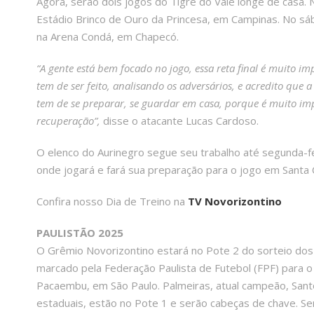
Agora, serão dois jogos do Tigre do Vale longe de casa. N
Estádio Brinco de Ouro da Princesa, em Campinas. No sáb
na Arena Condá, em Chapecó.
“A gente está bem focado no jogo, essa reta final é muito i
tem de ser feito, analisando os adversários, e acredito que
tem de se preparar, se guardar em casa, porque é muito im
recuperação”,
disse o atacante Lucas Cardoso.
O elenco do Aurinegro segue seu trabalho até segunda-
onde jogará e fará sua preparação para o jogo em Santa C
Confira nosso Dia de Treino na
TV Novorizontino
PAULISTÃO 2025
O Grêmio Novorizontino estará no Pote 2 do sorteio dos 
marcado pela Federação Paulista de Futebol (FPF) para o
Pacaembu, em São Paulo. Palmeiras, atual campeão, Sant
estaduais, estão no Pote 1 e serão cabeças de chave. Semi