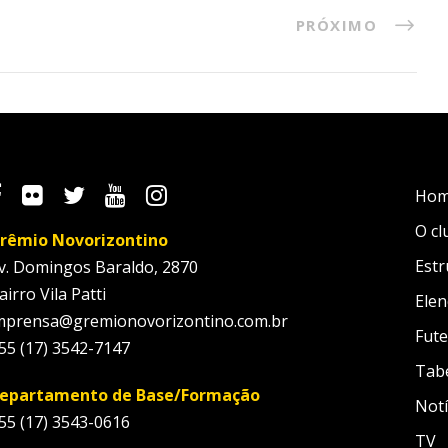
PRÓXIMO
Ho
O cl
rêmio Novorizontino
Estr
v. Domingos Baraldo, 2870
airro Vila Patti
Elen
mprensa@gremionovorizontino.com.br
Fute
55 (17) 3542-7147
Tab
epartamento de Base/Formação
Notí
55 (17) 3543-0616
TV