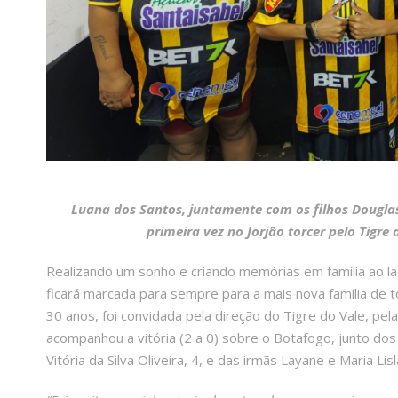
Luana dos Santos, juntamente com os filhos Douglas 
primeira vez no Jorjão torcer pelo Tigre 
Realizando um sonho e criando memórias em família ao lado
ficará marcada para sempre para a mais nova família de 
30 anos, foi convidada pela direção do Tigre do Vale, pela
acompanhou a vitória (2 a 0) sobre o Botafogo, junto dos f
Vitória da Silva Oliveira, 4, e das irmãs Layane e Maria Lisl