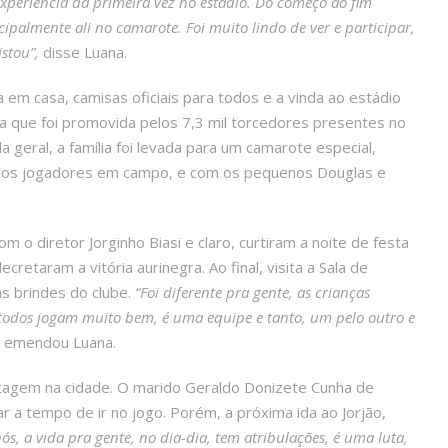
experiência da primeira vez no estádio. Do começo ao fim
ipalmente ali no camarote. Foi muito lindo de ver e participar,
stou”,
disse Luana.
 em casa, camisas oficiais para todos e a vinda ao estádio
ta que foi promovida pelos 7,3 mil torcedores presentes no
 geral, a família foi levada para um camarote especial,
 dos jogadores em campo, e com os pequenos Douglas e
 diretor Jorginho Biasi e claro, curtiram a noite de festa
retaram a vitória aurinegra. Ao final, visita a Sala de
ns brindes do clube.
“Foi diferente pra gente, as crianças
todos jogam muito bem, é uma equipe e tanto, um pelo outro e
, emendou Luana.
etagem na cidade. O marido Geraldo Donizete Cunha de
ar a tempo de ir no jogo. Porém, a próxima ida ao Jorjão,
s, a vida pra gente, no dia-dia, tem atribulações, é uma luta,