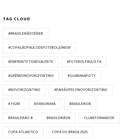
TAG CLOUD
#BRASILEIRÃOSÉRIEB
#COPASÃOPAULODEFUTEBOLJÚNIOR
#EMFRENTETIGREVALENTE
#FUTEBOLPAULISTA
#GRÊMIONOVORIZONTINO
#GUARANÁPOTY
#NOVORIZONTINO
#PAIXÃOPELONOVORIZONTINO
#TIGRE
BORBOREMA
BRASILEIROB
BRASILEIRÃO B
BRASILEIRÃOB
CLUBEFORMADOR
COPA ATLANTICO
COPA DO BRASIL2025