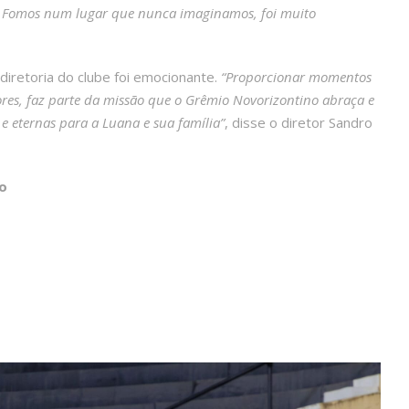
har. Fomos num lugar que nunca imaginamos, foi muito
a diretoria do clube foi emocionante.
“Proporcionar momentos
ores, faz parte da missão que o Grêmio Novorizontino abraça e
 e eternas para a Luana e sua família”
, disse o diretor Sandro
o