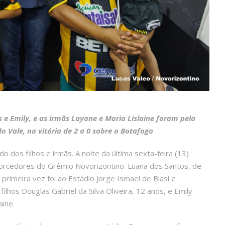
e Emily, e as irmãs Layane e Maria Lislaine foram pela
do Vale, na vitória de 2 a 0 sobre o Botafogo
 dos filhos e irmãs. A noite da última sexta-feira (13)
torcedores do Grêmio Novorizontino. Luana dos Santos, de
 primeira vez foi ao Estádio Jorge Ismael de Biasi e
ilhos Douglas Gabriel da Silva Oliveira, 12 anos, e Emily
aine.