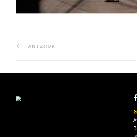
ANTERIOR
G
A
B
i