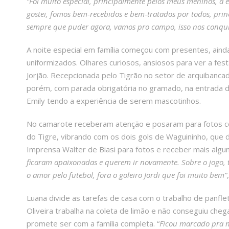
“Foi muito especial, principalmente pelos meus meninos, a 
gostei, fomos bem-recebidos e bem-tratados por todos, princ
sempre que puder agora, vamos pro campo, isso nos conqui
A noite especial em família começou com presentes, ainda
uniformizados. Olhares curiosos, ansiosos para ver a fes
Jorjão. Recepcionada pelo Tigrão no setor de arquibancada
porém, com parada obrigatória no gramado, na entrada
Emily tendo a experiência de serem mascotinhos.
No camarote receberam atenção e posaram para fotos com o
do Tigre, vibrando com os dois gols de Waguininho, que dec
Imprensa Walter de Biasi para fotos e receber mais algu
ficaram apaixonadas e querem ir novamente. Sobre o jogo, 
o amor pelo futebol, fora o goleiro Jordi que foi muito bem”
Luana divide as tarefas de casa com o trabalho de panfl
Oliveira trabalha na coleta de limão e não conseguiu cheg
promete ser com a família completa. “
Ficou marcado pra nó