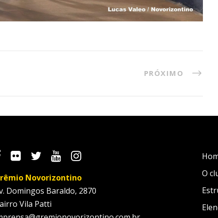
PRÓXIMO
Ho
O cl
rêmio Novorizontino
Estr
v. Domingos Baraldo, 2870
airro Vila Patti
Elen
mprensa@gremionovorizontino.com.br