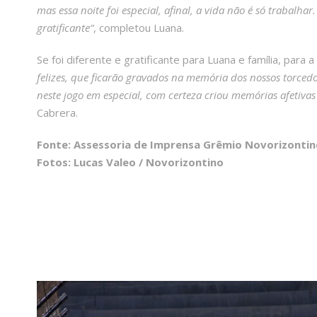
mas essa noite foi especial, afinal, a vida não é só trabal
gratificante”
, completou Luana.
Se foi diferente e gratificante para Luana e família, para 
felizes, que ficarão gravados na memória dos nossos torced
neste jogo em especial, com certeza criou memórias afetivas
Cabrera.
Fonte: Assessoria de Imprensa Grêmio Novorizontin
Fotos: Lucas Valeo / Novorizontino