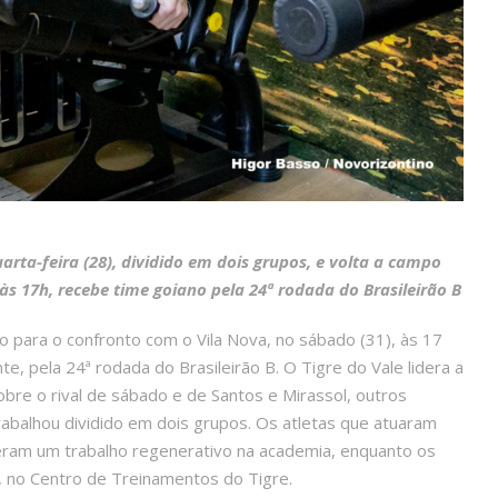
arta-feira (28), dividido em dois grupos, e volta a campo
 às 17h, recebe time goiano pela 24ª rodada do Brasileirão B
 para o confronto com o Vila Nova, no sábado (31), às 17
e, pela 24ª rodada do Brasileirão B. O Tigre do Vale lidera a
e o rival de sábado e de Santos e Mirassol, outros
abalhou dividido em dois grupos. Os atletas que atuaram
zeram um trabalho regenerativo na academia, enquanto os
, no Centro de Treinamentos do Tigre.