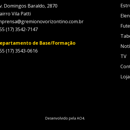
Estr
v. Domingos Baraldo, 2870
airro Vila Patti
Elen
mprensa@gremionovorizontino.com.br
Fute
55 (17) 3542-7147
Tab
epartamento de Base/Formação
Notí
55 (17) 3543-0616
TV
Con
Loja
Desenvolvido pela
AO4
.