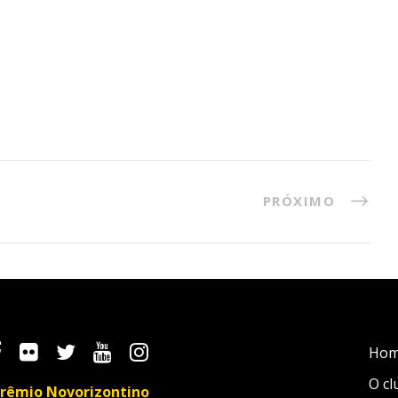
PRÓXIMO
Ho
O cl
rêmio Novorizontino