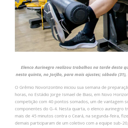
Elenco Aurinegro realizou trabalhos na tarde desta qu
nesta quinta, no Jorjão, para mais ajustes; sábado (31),
O Grêmio Novorizontino iniciou sua semana de preparação
horas, no Estádio Jorge Ismael de Biasi, em Novo Horizont
competição com 40 pontos somados, um de vantagem sobr
componentes do G-4. Nesta quarta, o elenco aurinegro tr
mais de 45 minutos contra o Ceará, na segunda-feira, fi
demais participaram de um coletivo com a equipe sub-20