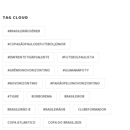
TAG CLOUD
#BRASILEIRÃOSÉRIEB
#COPASÃOPAULODEFUTEBOLJÚNIOR
#EMFRENTETIGREVALENTE
#FUTEBOLPAULISTA
#GRÊMIONOVORIZONTINO
#GUARANÁPOTY
#NOVORIZONTINO
#PAIXÃOPELONOVORIZONTINO
#TIGRE
BORBOREMA
BRASILEIROB
BRASILEIRÃO B
BRASILEIRÃOB
CLUBEFORMADOR
COPA ATLANTICO
COPA DO BRASIL2025