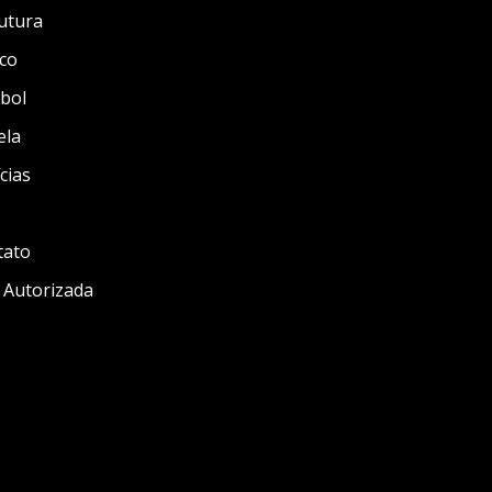
utura
co
bol
ela
cias
tato
 Autorizada