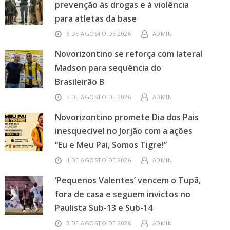
prevenção às drogas e à violência
para atletas da base
6 DE AGOSTO DE 2026
ADMIN
Novorizontino se reforça com lateral
Madson para sequência do
Brasileirão B
5 DE AGOSTO DE 2026
ADMIN
Novorizontino promete Dia dos Pais
inesquecível no Jorjão com a ações
“Eu e Meu Pai, Somos Tigre!”
4 DE AGOSTO DE 2026
ADMIN
‘Pequenos Valentes’ vencem o Tupã,
fora de casa e seguem invictos no
Paulista Sub-13 e Sub-14
3 DE AGOSTO DE 2026
ADMIN