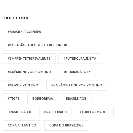
TAG CLOUD
#BRASILEIRÃOSÉRIEB
#COPASÃOPAULODEFUTEBOLJÚNIOR
#EMFRENTETIGREVALENTE
#FUTEBOLPAULISTA
#GRÊMIONOVORIZONTINO
#GUARANÁPOTY
#NOVORIZONTINO
#PAIXÃOPELONOVORIZONTINO
#TIGRE
BORBOREMA
BRASILEIROB
BRASILEIRÃO B
BRASILEIRÃOB
CLUBEFORMADOR
COPA ATLANTICO
COPA DO BRASIL2025