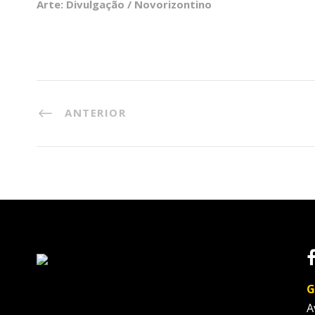
Arte: Divulgação / Novorizontino
ANTERIOR
G
A