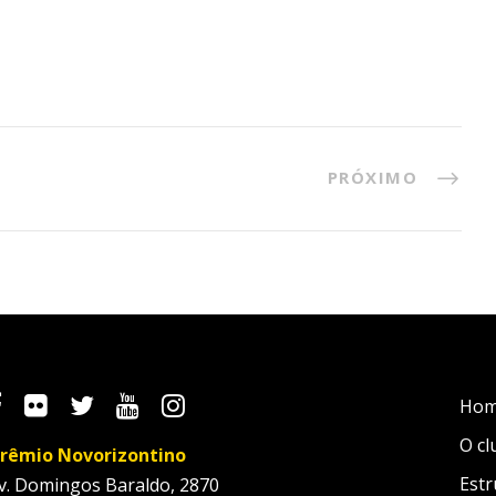
PRÓXIMO
Ho
O cl
rêmio Novorizontino
Estr
v. Domingos Baraldo, 2870