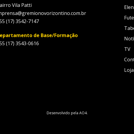
airro Vila Patti
Elen
mprensa@gremionovorizontino.com.br
Fute
55 (17) 3542-7147
Tab
epartamento de Base/Formação
Notí
55 (17) 3543-0616
TV
Con
Loja
Desenvolvido pela
AO4
.