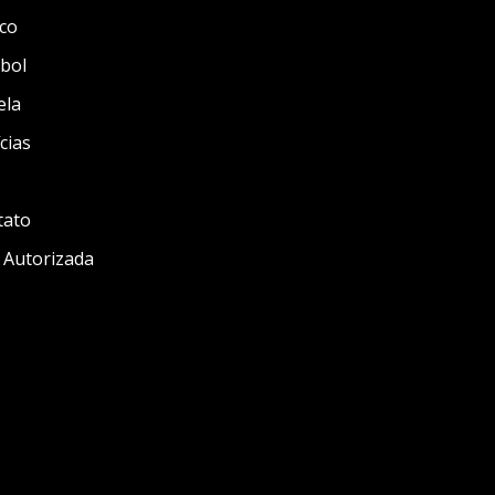
co
bol
ela
cias
tato
 Autorizada