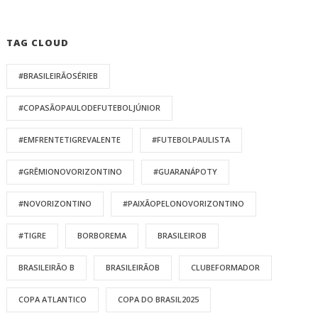
TAG CLOUD
#BRASILEIRÃOSÉRIEB
#COPASÃOPAULODEFUTEBOLJÚNIOR
#EMFRENTETIGREVALENTE
#FUTEBOLPAULISTA
#GRÊMIONOVORIZONTINO
#GUARANÁPOTY
#NOVORIZONTINO
#PAIXÃOPELONOVORIZONTINO
#TIGRE
BORBOREMA
BRASILEIROB
BRASILEIRÃO B
BRASILEIRÃOB
CLUBEFORMADOR
COPA ATLANTICO
COPA DO BRASIL2025