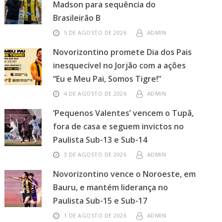
Madson para sequência do
Brasileirão B
5 DE AGOSTO DE 2026
ADMIN
Novorizontino promete Dia dos Pais
inesquecível no Jorjão com a ações
“Eu e Meu Pai, Somos Tigre!”
4 DE AGOSTO DE 2026
ADMIN
‘Pequenos Valentes’ vencem o Tupã,
fora de casa e seguem invictos no
Paulista Sub-13 e Sub-14
3 DE AGOSTO DE 2026
ADMIN
Novorizontino vence o Noroeste, em
Bauru, e mantém liderança no
Paulista Sub-15 e Sub-17
1 DE AGOSTO DE 2026
ADMIN