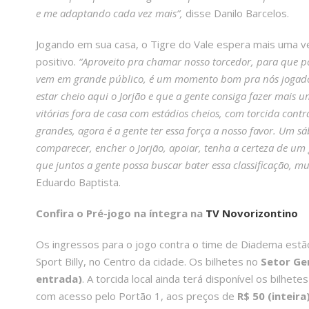
e me adaptando cada vez mais”,
disse Danilo Barcelos.
Jogando em sua casa, o Tigre do Vale espera mais uma v
positivo.
“Aproveito pra chamar nosso torcedor, para que po
vem em grande público, é um momento bom pra nós jogado
estar cheio aqui o Jorjão e que a gente consiga fazer mais 
vitórias fora de casa com estádios cheios, com torcida contr
grandes, agora é a gente ter essa força a nosso favor. Um s
comparecer, encher o Jorjão, apoiar, tenha a certeza de um 
que juntos a gente possa buscar bater essa classificação, 
Eduardo Baptista.
Confira o Pré-jogo na íntegra na
TV Novorizontino
Os ingressos para o jogo contra o time de Diadema estã
Sport Billy, no Centro da cidade. Os bilhetes no
Setor Ge
entrada)
. A torcida local ainda terá disponível os bilhet
com acesso pelo Portão 1, aos preços de
R$ 50 (inteira