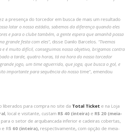
ez a presença do torcedor em busca de mais um resultado
ssa lotar o nosso estádio, sabemos da diferença quando eles
res e para o clube também, a gente espera que amanhã possa
uma grande festa com eles”
, disse Danilo Barcelos.
“Tivemos
a e é muito difícil, conseguimos nosso objetivo, brigamos contra
ábado a tarde, quatro horas, tá na hora do nosso torcedor
grande jogo, um time aguerrido, que joga, que busca o gol, e
muito importante para sequência do nosso tim
e”, emendou
o liberados para compra no site da
Total Ticket
e na Loja
ral
, local e visitante, custam
R$ 40 (inteira)
e
R$ 20 (meia-
es para o setor de arquibancada inferior e cadeiras cobertas,
)
e R$
60 (inteira),
respectivamente
,
com opção de meia-