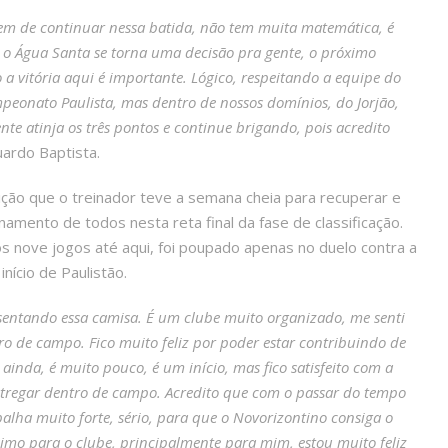
m de continuar nessa batida, não tem muita matemática, é
a o Água Santa se torna uma decisão pra gente, o próximo
so a vitória aqui é importante. Lógico, respeitando a equipe do
onato Paulista, mas dentro de nossos domínios, do Jorjão,
te atinja os três pontos e continue brigando, pois acredito
uardo Baptista.
tição que o treinador teve a semana cheia para recuperar e
onamento de todos nesta reta final da fase de classificação.
s nove jogos até aqui, foi poupado apenas no duelo contra a
nício de Paulistão.
esentando essa camisa. É um clube muito organizado, me senti
o de campo. Fico muito feliz por poder estar contribuindo de
inda, é muito pouco, é um início, mas fico satisfeito com a
tregar dentro de campo. Acredito que com o passar do tempo
balha muito forte, sério, para que o Novorizontino consiga o
imo para o clube, principalmente para mim, estou muito feliz