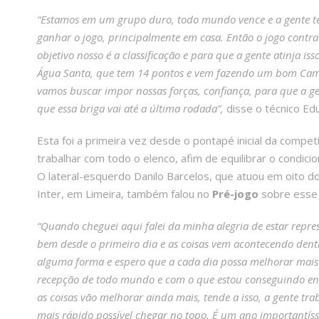
“Estamos em um grupo duro, todo mundo vence e a gente te
ganhar o jogo, principalmente em casa. Então o jogo contr
objetivo nosso é a classificação e para que a gente atinja is
Água Santa, que tem 14 pontos e vem fazendo um bom Campe
vamos buscar impor nossas forças, confiança, para que a gen
que essa briga vai até a última rodada”,
disse o técnico Ed
Esta foi a primeira vez desde o pontapé inicial da compe
trabalhar com todo o elenco, afim de equilibrar o condici
O lateral-esquerdo Danilo Barcelos, que atuou em oito do
Inter, em Limeira, também falou no
Pré-jogo
sobre esse i
“Quando cheguei aqui falei da minha alegria de estar repr
bem desde o primeiro dia e as coisas vem acontecendo dentr
alguma forma e espero que a cada dia possa melhorar mais a
recepção de todo mundo e com o que estou conseguindo en
as coisas vão melhorar ainda mais, tende a isso, a gente tra
mais rápido possível chegar no topo. É um ano importantíss