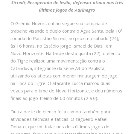
Sicredi; Recuperado de lesão, defensor atuou nos três
últimos jogos do Aurinegro
O Grêmio Novorizontino segue sua semana de
trabalho visando o duelo contra o Água Santa, pela 10ª
rodada do Paulistão Sicredi, no próximo sábado (24),
às 16 horas, no Estádio Jorge Ismael de Biasi, em
Novo Horizonte. Na tarde desta quinta (22), o elenco
do Tigre realizou uma movimentação contra o
Catanduva, integrante da Série A3 do Paulista,
utilizando os atletas com menor minutagem de jogo,
na Toca do Tigre. O atacante Lucca marcou duas
vezes para o time de Novo Horizonte, e deu números
finais ao jogo-treino de 60 minutos (2 a 0).
Outra parte do elenco foi a campo também para
atividades técnicas e táticas. O zagueiro Rafael
Donato, que foi titular nos dois últimos jogos do
Aurinegro, falou com a
TV Novorizontino
sobre a sua