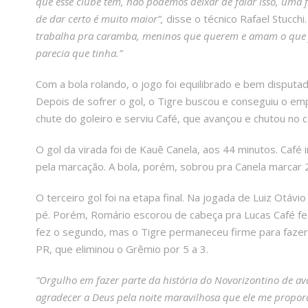
que esse clube tem, não podemos deixar de falar isso, uma 
de dar certo é muito maior”,
disse o técnico Rafael Stucchi
trabalha pra caramba, meninos que querem e amam o que f
parecia que tinha.”
Com a bola rolando, o jogo foi equilibrado e bem disputad
Depois de sofrer o gol, o Tigre buscou e conseguiu o e
chute do goleiro e serviu Café, que avançou e chutou no ca
O gol da virada foi de Kauê Canela, aos 44 minutos. Café 
pela marcação. A bola, porém, sobrou pra Canela marcar 2
O terceiro gol foi na etapa final. Na jogada de Luiz Otávi
pé. Porém, Romário escorou de cabeça pra Lucas Café fec
fez o segundo, mas o Tigre permaneceu firme para fazer h
PR, que eliminou o Grêmio por 5 a 3.
“Orgulho em fazer parte da história do Novorizontino de av
agradecer a Deus pela noite maravilhosa que ele me propor