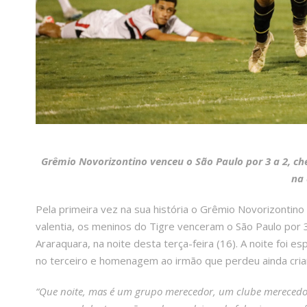
Grêmio Novorizontino venceu o São Paulo por 3 a 2, che
na 
Pela primeira vez na sua história o Grêmio Novorizontino
valentia, os meninos do Tigre venceram o São Paulo por 
Araraquara, na noite desta terça-feira (16). A noite foi es
no terceiro e homenagem ao irmão que perdeu ainda crian
“Que noite, mas é um grupo merecedor, um clube merecedor