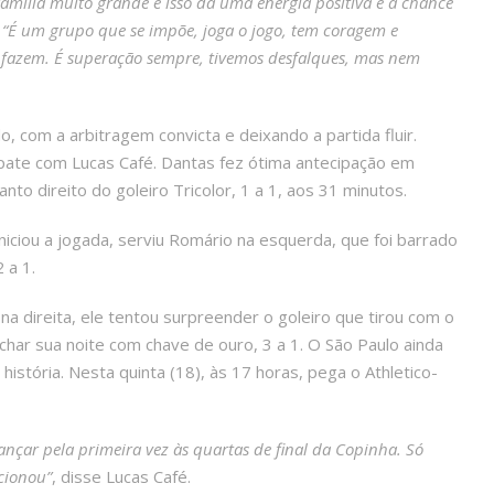
família muito grande e isso dá uma energia positiva e a chance
.
“É um grupo que se impõe, joga o jogo, tem coragem e
azem. É superação sempre, tivemos desfalques, mas nem
o, com a arbitragem convicta e deixando a partida fluir.
mpate com Lucas Café. Dantas fez ótima antecipação em
nto direito do goleiro Tricolor, 1 a 1, aos 31 minutos.
iniciou a jogada, serviu Romário na esquerda, que foi barrado
 a 1.
o na direita, ele tentou surpreender o goleiro que tirou com o
har sua noite com chave de ouro, 3 a 1. O São Paulo ainda
istória. Nesta quinta (18), às 17 horas, pega o Athletico-
ançar pela primeira vez às quartas de final da Copinha. Só
cionou”
, disse Lucas Café.