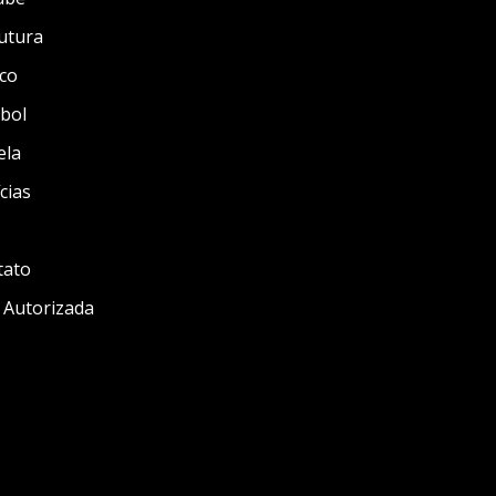
utura
co
bol
ela
cias
tato
 Autorizada