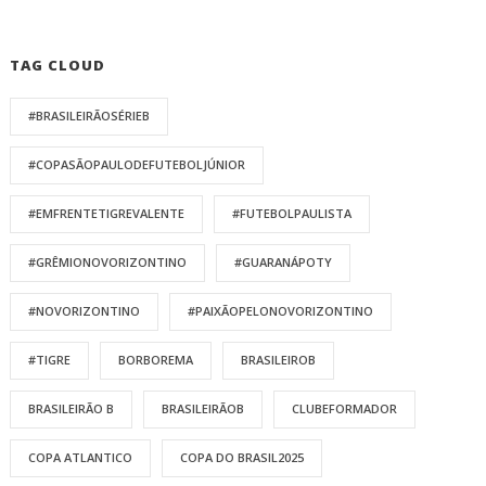
TAG CLOUD
#BRASILEIRÃOSÉRIEB
#COPASÃOPAULODEFUTEBOLJÚNIOR
#EMFRENTETIGREVALENTE
#FUTEBOLPAULISTA
#GRÊMIONOVORIZONTINO
#GUARANÁPOTY
#NOVORIZONTINO
#PAIXÃOPELONOVORIZONTINO
#TIGRE
BORBOREMA
BRASILEIROB
BRASILEIRÃO B
BRASILEIRÃOB
CLUBEFORMADOR
COPA ATLANTICO
COPA DO BRASIL2025