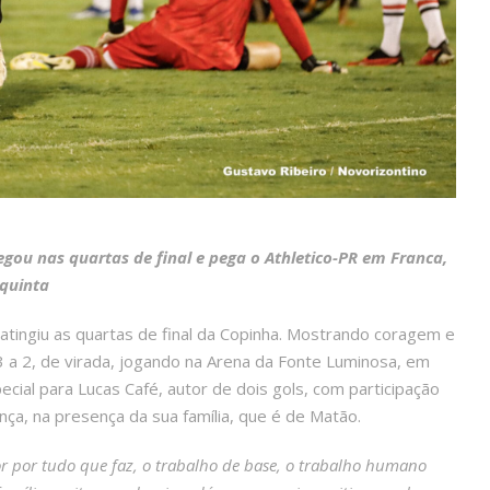
gou nas quartas de final e pega o Athletico-PR em Franca,
quinta
 atingiu as quartas de final da Copinha. Mostrando coragem e
3 a 2, de virada, jogando na Arena da Fonte Luminosa, em
pecial para Lucas Café, autor de dois gols, com participação
ça, na presença da sua família, que é de Matão.
 por tudo que faz, o trabalho de base, o trabalho humano