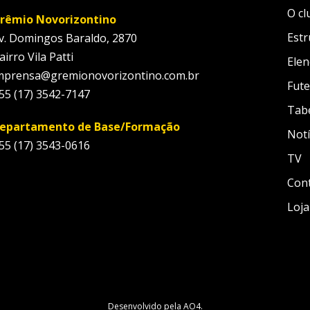
O cl
rêmio Novorizontino
Estr
v. Domingos Baraldo, 2870
airro Vila Patti
Elen
mprensa@gremionovorizontino.com.br
Fute
55 (17) 3542-7147
Tab
epartamento de Base/Formação
Notí
55 (17) 3543-0616
TV
Con
Loja
Desenvolvido pela
AO4
.