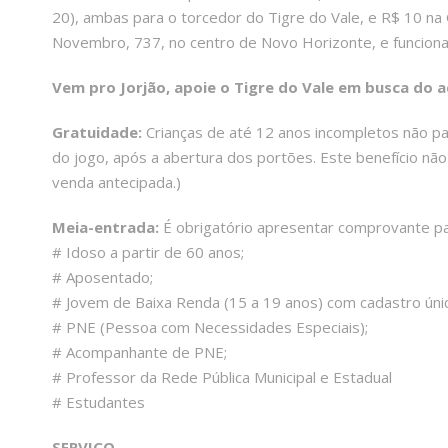
20), ambas para o torcedor do Tigre do Vale, e R$ 10 na Ge
Novembro, 737, no centro de Novo Horizonte, e funciona 
Vem pro Jorjão, apoie o Tigre do Vale em busca do ac
Gratuidade:
Crianças de até 12 anos incompletos não pa
do jogo, após a abertura dos portões. Este benefício nã
venda antecipada.)
Meia-entrada:
É obrigatório apresentar comprovante pa
# Idoso a partir de 60 anos;
# Aposentado;
# Jovem de Baixa Renda (15 a 19 anos) com cadastro úni
# PNE (Pessoa com Necessidades Especiais);
# Acompanhante de PNE;
# Professor da Rede Pública Municipal e Estadual
# Estudantes
SERVIÇO