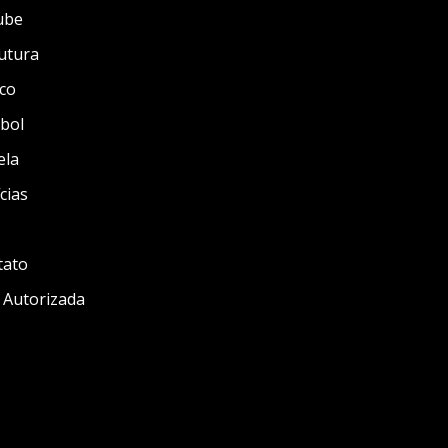
ube
utura
co
bol
ela
cias
tato
 Autorizada