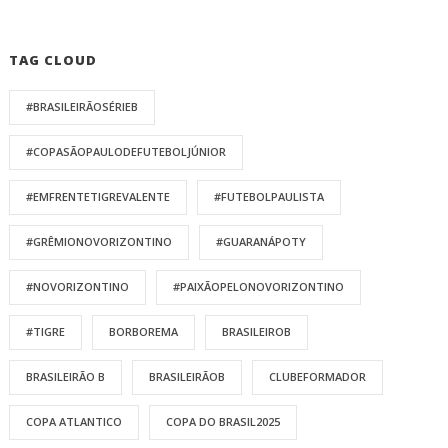
TAG CLOUD
#BRASILEIRÃOSÉRIEB
#COPASÃOPAULODEFUTEBOLJÚNIOR
#EMFRENTETIGREVALENTE
#FUTEBOLPAULISTA
#GRÊMIONOVORIZONTINO
#GUARANÁPOTY
#NOVORIZONTINO
#PAIXÃOPELONOVORIZONTINO
#TIGRE
BORBOREMA
BRASILEIROB
BRASILEIRÃO B
BRASILEIRÃOB
CLUBEFORMADOR
COPA ATLANTICO
COPA DO BRASIL2025