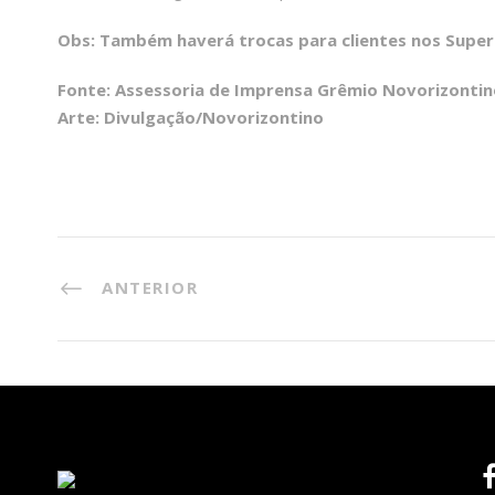
Obs: Também haverá trocas para clientes nos Super
Fonte: Assessoria de Imprensa Grêmio Novorizontin
Arte: Divulgação/Novorizontino
ANTERIOR