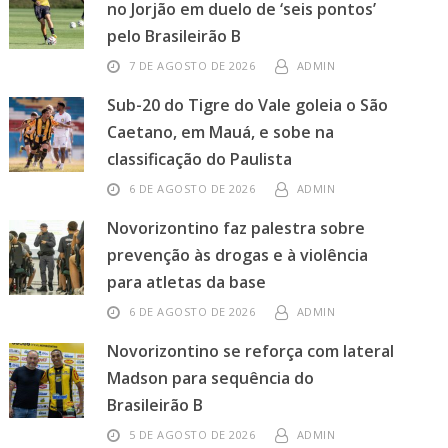
no Jorjão em duelo de ‘seis pontos’
pelo Brasileirão B
7 DE AGOSTO DE 2026
ADMIN
Sub-20 do Tigre do Vale goleia o São
Caetano, em Mauá, e sobe na
classificação do Paulista
6 DE AGOSTO DE 2026
ADMIN
Novorizontino faz palestra sobre
prevenção às drogas e à violência
para atletas da base
6 DE AGOSTO DE 2026
ADMIN
Novorizontino se reforça com lateral
Madson para sequência do
Brasileirão B
5 DE AGOSTO DE 2026
ADMIN