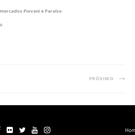
mercados Piovani e Paraíso
o
PRÓXIMO
Ho