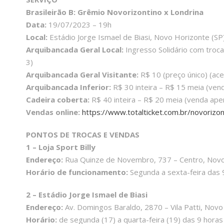
Brasileirão B: Grêmio Novorizontino x Londrina
Data:
19/07/2023 – 19h
Local:
Estádio Jorge Ismael de Biasi, Novo Horizonte (SP
Arquibancada Geral Local:
Ingresso Solidário com troca
3)
Arquibancada Geral Visitante:
R$ 10 (preço único) (ace
Arquibancada Inferior:
R$ 30 inteira – R$ 15 meia (ven
Cadeira coberta:
R$ 40 inteira – R$ 20 meia (venda ape
Vendas online:
https://www.totalticket.com.br/novorizo
PONTOS DE TROCAS E VENDAS
1 – Loja Sport Billy
Endereço:
Rua Quinze de Novembro, 737 – Centro, Novo 
Horário de funcionamento:
Segunda a sexta-feira das 
2 – Estádio Jorge Ismael de Biasi
Endereço:
Av. Domingos Baraldo, 2870 – Vila Patti, Novo
Horário:
de segunda (17) a quarta-feira (19) das 9 horas