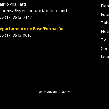
airro Vila Patti
Elen
mprensa@gremionovorizontino.com.br
Fute
55 (17) 3542-7147
Tab
epartamento de Base/Formação
Notí
55 (17) 3543-0616
TV
Con
Loja
Desenvolvido pela
AO4
.