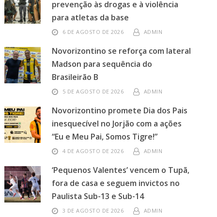
prevenção às drogas e à violência
para atletas da base
6 DE AGOSTO DE 2026
ADMIN
Novorizontino se reforça com lateral
Madson para sequência do
Brasileirão B
5 DE AGOSTO DE 2026
ADMIN
Novorizontino promete Dia dos Pais
inesquecível no Jorjão com a ações
“Eu e Meu Pai, Somos Tigre!”
4 DE AGOSTO DE 2026
ADMIN
‘Pequenos Valentes’ vencem o Tupã,
fora de casa e seguem invictos no
Paulista Sub-13 e Sub-14
3 DE AGOSTO DE 2026
ADMIN