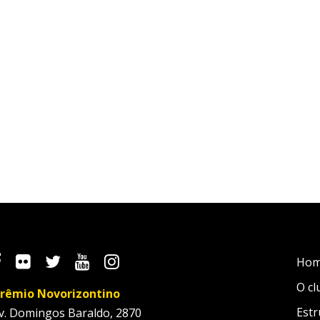
Ho
O cl
rêmio Novorizontino
Estr
v. Domingos Baraldo, 2870