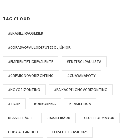
TAG CLOUD
#BRASILEIRÃOSÉRIEB
#COPASÃOPAULODEFUTEBOLJÚNIOR
#EMFRENTETIGREVALENTE
#FUTEBOLPAULISTA
#GRÊMIONOVORIZONTINO
#GUARANÁPOTY
#NOVORIZONTINO
#PAIXÃOPELONOVORIZONTINO
#TIGRE
BORBOREMA
BRASILEIROB
BRASILEIRÃO B
BRASILEIRÃOB
CLUBEFORMADOR
COPA ATLANTICO
COPA DO BRASIL2025