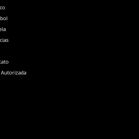
co
bol
ela
cias
tato
 Autorizada