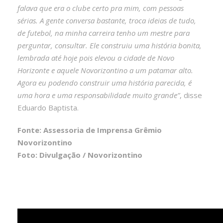
falava que era o clube certo pra mim, com pessoas
sérias. A gente conversa bastante, troca ideias de tudo,
de futebol, na minha carreira tenho um mestre para
perguntar, consultar. Ele construiu uma história bonita,
lembrada até hoje pois elevou a cidade de Novo
Horizonte e aquele Novorizontino a um patamar alto.
Agora eu podendo construir uma história parecida, é
uma hora e uma responsabilidade muito grande”
, disse
Eduardo Baptista.
Fonte: Assessoria de Imprensa Grêmio
Novorizontino
Foto: Divulgação / Novorizontino