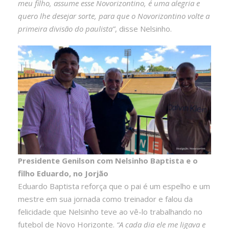
meu filho, assume esse Novorizontino, é uma alegria e
quero lhe desejar sorte, para que o Novorizontino volte a
primeira divisão do paulista”
, disse Nelsinho.
Presidente Genilson com Nelsinho Baptista e o
filho Eduardo, no Jorjão
Eduardo Baptista reforça que o pai é um espelho e um
mestre em sua jornada como treinador e falou da
felicidade que Nelsinho teve ao vê-lo trabalhando no
futebol de Novo Horizonte.
“A cada dia ele me ligava e