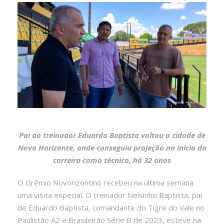
Pai do treinador Eduardo Baptista voltou a cidade de
Novo Horizonte, onde conseguiu projeção no início da
carreira como técnico, há 32 anos
O Grêmio Novorizontino recebeu na última semana
uma visita especial. O treinador Nelsinho Baptista, pai
de Eduardo Baptista, comandante do Tigre do Vale no
Paulistão A2 e Brasileirão Série B de 2023, esteve na