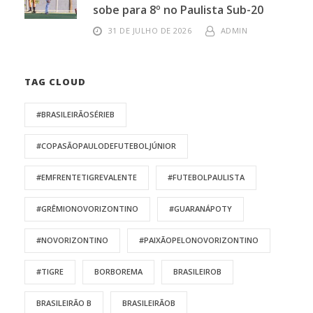
sobe para 8º no Paulista Sub-20
31 DE JULHO DE 2026
ADMIN
TAG CLOUD
#BRASILEIRÃOSÉRIEB
#COPASÃOPAULODEFUTEBOLJÚNIOR
#EMFRENTETIGREVALENTE
#FUTEBOLPAULISTA
#GRÊMIONOVORIZONTINO
#GUARANÁPOTY
#NOVORIZONTINO
#PAIXÃOPELONOVORIZONTINO
#TIGRE
BORBOREMA
BRASILEIROB
BRASILEIRÃO B
BRASILEIRÃOB