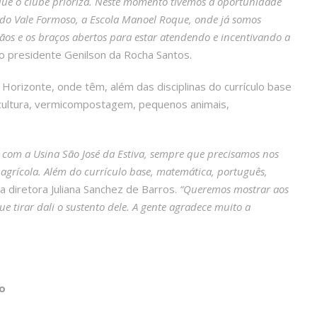
que o clube prioriza. Neste momento tivemos a oportunidade
la do Vale Formoso, a Escola Manoel Roque, onde já somos
ãos e os braços abertos para estar atendendo e incentivando a
 o presidente Genilson da Rocha Santos.
Horizonte, onde têm, além das disciplinas do currículo base
ricultura, vermicompostagem, pequenos animais,
com a Usina São José da Estiva, sempre que precisamos nos
e agrícola. Além do currículo base, matemática, português,
 a diretora Juliana Sanchez de Barros.
“Queremos mostrar aos
 tirar dali o sustento dele. A gente agradece muito a
o