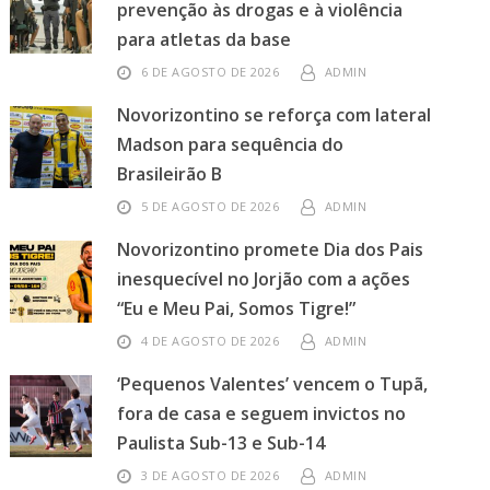
prevenção às drogas e à violência
para atletas da base
6 DE AGOSTO DE 2026
ADMIN
Novorizontino se reforça com lateral
Madson para sequência do
Brasileirão B
5 DE AGOSTO DE 2026
ADMIN
Novorizontino promete Dia dos Pais
inesquecível no Jorjão com a ações
“Eu e Meu Pai, Somos Tigre!”
4 DE AGOSTO DE 2026
ADMIN
‘Pequenos Valentes’ vencem o Tupã,
fora de casa e seguem invictos no
Paulista Sub-13 e Sub-14
3 DE AGOSTO DE 2026
ADMIN