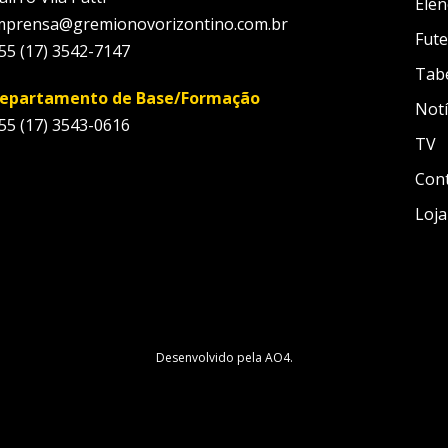
Elen
mprensa@gremionovorizontino.com.br
Fute
55 (17) 3542-7147
Tab
epartamento de Base/Formação
Notí
55 (17) 3543-0616
TV
Con
Loja
Desenvolvido pela
AO4
.