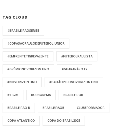
TAG CLOUD
#BRASILEIRÃOSÉRIEB
#COPASÃOPAULODEFUTEBOLJÚNIOR
#EMFRENTETIGREVALENTE
#FUTEBOLPAULISTA
#GRÊMIONOVORIZONTINO
#GUARANÁPOTY
#NOVORIZONTINO
#PAIXÃOPELONOVORIZONTINO
#TIGRE
BORBOREMA
BRASILEIROB
BRASILEIRÃO B
BRASILEIRÃOB
CLUBEFORMADOR
COPA ATLANTICO
COPA DO BRASIL2025