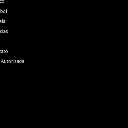
co
bol
ela
cias
tato
 Autorizada