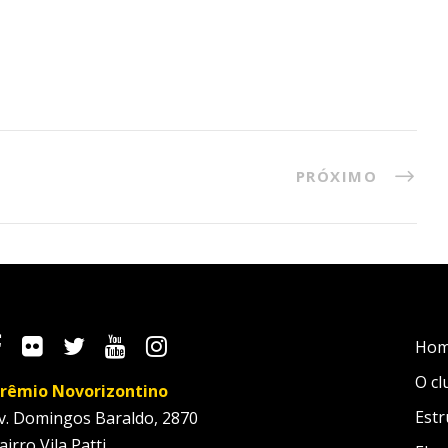
PRÓXIMO
Ho
O cl
rêmio Novorizontino
Estr
v. Domingos Baraldo, 2870
airro Vila Patti