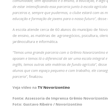
comunidade, vem apoiando e o ensino, a educação, é algo 
de estar intensificando essa parceria junto à escola agríco
parceiros e, sempre que pudermos, o clube estará com as m
educação e formação de jovens para o nosso futuro”
, disse
A escola atende cerca de 60 alunos do município de Novo 
de ensino, as matérias de: agronegócios, psicultura, ole
jardinocultura e informática.
“Temos uma grande parceria com o Grêmio Novorizontino e 
apoiam e temos lá o diferencial de ser uma escola integral 
inglês, temos outras sete matérias de fundo agrícola”
, disse
alunos que com espaço pequeno e com trabalho, ele consegue
parceria”
, finalizou.
Veja vídeo na
TV Novorizontino
Fonte: Assessoria de Imprensa Grêmio Novorizontin
Foto: Gustavo Ribeiro / Novorizontino