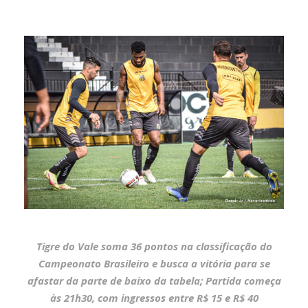
Tigre do Vale soma 36 pontos na classificação do
Campeonato Brasileiro e busca a vitória para se
afastar da parte de baixo da tabela; Partida começa
às 21h30, com ingressos entre R$ 15 e R$ 40