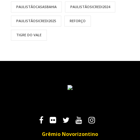
PAULISTÃOCASASBAHIA
PAULISTÃOSICREDI2024
PAULISTÃOSICREDI2025
REFORÇO
TIGRE DO VALE
Grêmio Novorizontino