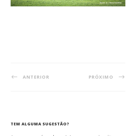
ANTERIOR
PRÓXIMO
TEM ALGUMA SUGESTÃO?