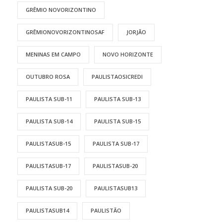
GRÊMIO NOVORIZONTINO
GRÊMIONOVORIZONTINOSAF
JORJÃO
MENINAS EM CAMPO
NOVO HORIZONTE
OUTUBRO ROSA
PAULISTAOSICREDI
PAULISTA SUB-11
PAULISTA SUB-13
PAULISTA SUB-14
PAULISTA SUB-15
PAULISTASUB-15
PAULISTA SUB-17
PAULISTASUB-17
PAULISTASUB-20
PAULISTA SUB-20
PAULISTASUB13
PAULISTASUB14
PAULISTÃO