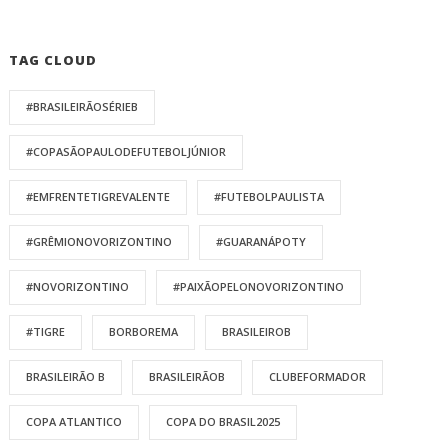
TAG CLOUD
#BRASILEIRÃOSÉRIEB
#COPASÃOPAULODEFUTEBOLJÚNIOR
#EMFRENTETIGREVALENTE
#FUTEBOLPAULISTA
#GRÊMIONOVORIZONTINO
#GUARANÁPOTY
#NOVORIZONTINO
#PAIXÃOPELONOVORIZONTINO
#TIGRE
BORBOREMA
BRASILEIROB
BRASILEIRÃO B
BRASILEIRÃOB
CLUBEFORMADOR
COPA ATLANTICO
COPA DO BRASIL2025