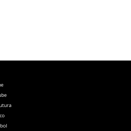
me
ube
utura
co
bol