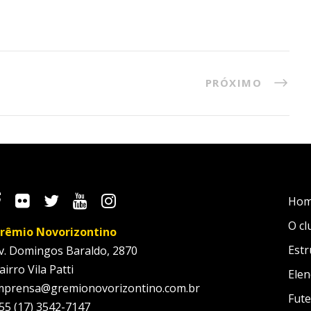
PRÓXIMO
Ho
O cl
rêmio Novorizontino
Estr
v. Domingos Baraldo, 2870
airro Vila Patti
Elen
mprensa@gremionovorizontino.com.br
Fute
55 (17) 3542-7147