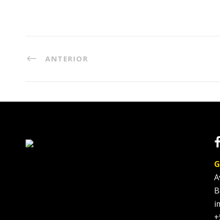
ANTERIOR
G
A
B
i
+