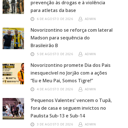
prevenção às drogas e à violência
para atletas da base
6 DE AGOSTO DE 2026
ADMIN
Novorizontino se reforça com lateral
Madson para sequência do
Brasileirão B
5 DE AGOSTO DE 2026
ADMIN
Novorizontino promete Dia dos Pais
inesquecível no Jorjão com a ações
“Eu e Meu Pai, Somos Tigre!”
4 DE AGOSTO DE 2026
ADMIN
‘Pequenos Valentes’ vencem o Tupã,
fora de casa e seguem invictos no
Paulista Sub-13 e Sub-14
3 DE AGOSTO DE 2026
ADMIN