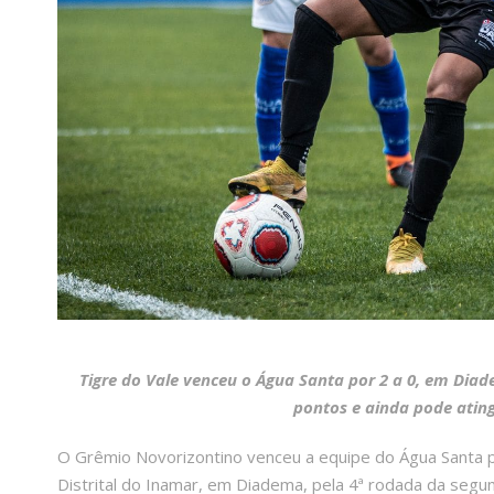
Tigre do Vale venceu o Água Santa por 2 a 0, em Diad
pontos e ainda pode ating
O Grêmio Novorizontino venceu a equipe do Água Santa por
Distrital do Inamar, em Diadema, pela 4ª rodada da segu