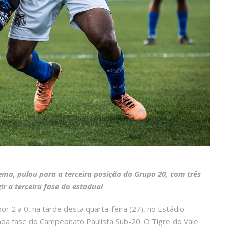
ema, pulou para a terceira posição do Grupo 20, com três
ir a terceira fase do estadual
 2 a 0, na tarde desta quarta-feira (27), no Estádio
nda fase do Campeonato Paulista Sub-20. O Tigre do Vale