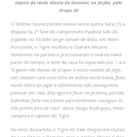
depois do revés diante do Guarani, no Jorjão, pelo
Grupo 20
O Grêmio Novorizontino iniciou nesta quinta-feira (7) a
disputa da 2º fase do Campeonato Paulista Sub-20.
Jogando no Estádio Jorge Ismael de Biasi, em Novo
Horizonte, o Tigre recebeu o Guarani. Mesmo
dominante na partida e pressionando o rival na maior
parte do tempo, o time da casa foi superado por 1 a 0.
“A gente não deixou de propor o nosso modelo de jogo,
eles estavam com uma linha de defesa muito baixa, ficou
muito difícil de jogar e infelizmente não conseguimos
pontuar em casa. Mas agora e focar na próxima partida,
trabalhar forte nos treinos para tentarmos conseguir os
três pontos fora de casa”
, disse Diego Rodrigues, meio-
campista e capitão do Tigre.
No início da partida, o Tigre do Vale chegou em chutes
de Luiz Otávio e Romário, mas o goleiro Thiago Galice