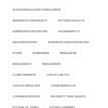
#COPASÃOPAULODEFUTEBOLJÚNIOR
#EMFRENTETIGREVALENTE
#FUTEBOLPAULISTA
#GRÊMIONOVORIZONTINO
#GUARANÁPOTY
#NOVORIZONTINO
#PAIXÃOPELONOVORIZONTINO
#TIGRE
BORBOREMA
BRASILEIROB
BRASILEIRÃO B
BRASILEIRÃOB
CLUBEFORMADOR
COPA ATLANTICO
COPA DO BRASIL2025
COPADOBRASILS20
COPINHASICREDI2025
EM FRENTE TIGRE VALENTE
FESTIVAL DE TIGRES
FUTEBOL FEMININO