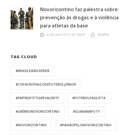
Novorizontino faz palestra sobre
prevenção às drogas e à violência
para atletas da base
6 DE AGOSTO DE 2026
ADMIN
TAG CLOUD
#BRASILEIRÃOSÉRIEB
#COPASÃOPAULODEFUTEBOLJÚNIOR
#EMFRENTETIGREVALENTE
#FUTEBOLPAULISTA
#GRÊMIONOVORIZONTINO
#GUARANÁPOTY
#NOVORIZONTINO
#PAIXÃOPELONOVORIZONTINO