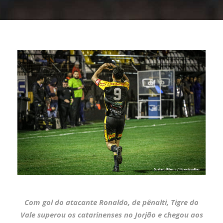
Com gol do atacante Ronaldo, de pênalti, Tigre do
Vale superou os catarinenses no Jorjão e chegou aos